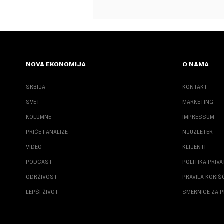
NOVA EKONOMIJA
O NAMA
SRBIJA
KONTAKT
SVET
MARKETING
KOLUMNE
IMPRESSUM
PRIČE I ANALIZE
NJUZLETER
VIDEO
KLIJENTI
PODCAST
POLITIKA PRIV
ODRŽIVOST
PRAVILA KORI
LEPŠI ŽIVOT
SMERNICE ZA P