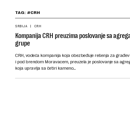
TAG: #CRH
SRBIJA
CRH
Kompanija CRH preuzima poslovanje sa agreg
grupe
CRH, vodeća kompanija koja obezbeđuje rešenja za građevin
i pod brendom Moravacem, preuzela je poslovanje sa agre
koja upravlja sa četiri kameno...