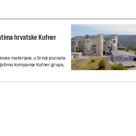
atima hrvatske Kufner
ske materijale, u Srbiji poznata
gatima kompanije Kufner grupa,