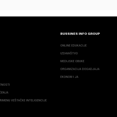
BUSSINES INFO GROUP
ONLINE EDUKACIJE
IZDAVAŠTVO
MEDIJSKE OBUKE
ORGANIZACIJA DOGADJAJA
EKONOM I JA
ATNOSTI
ŠĆENJA
RIMENU VEŠTAČKE INTELIGENCIJE