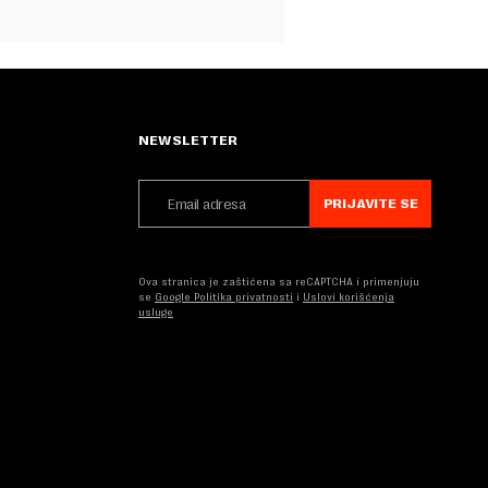
NEWSLETTER
PRIJAVITE SE
Ova stranica je zaštićena sa reCAPTCHA i primenjuju
se
Google Politika privatnosti
i
Uslovi korišćenja
usluge