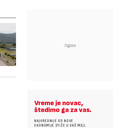
Vreme je novac,
štedimo ga za vas.
NAJVREDNIJE OD NOVE
EKONOMIJE STIŽE U VAŠ MEJL.