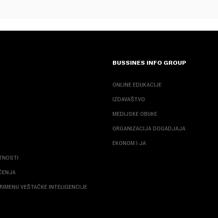
BUSSINES INFO GROUP
ONLINE EDUKACIJE
IZDAVAŠTVO
MEDIJSKE OBUKE
ORGANIZACIJA DOGADJAJA
EKONOM I JA
ATNOSTI
ŠĆENJA
RIMENU VEŠTAČKE INTELIGENCIJE