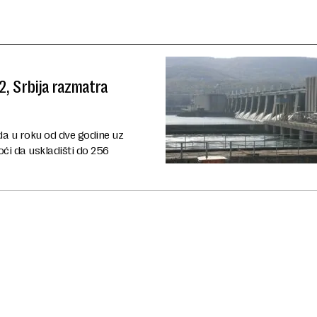
2, Srbija razmatra
da u roku od dve godine uz
oći da uskladišti do 256