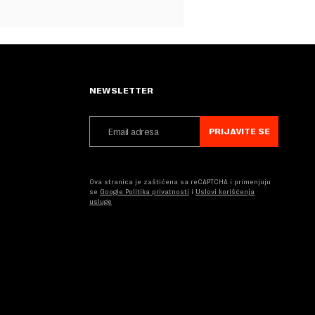
NEWSLETTER
PRIJAVITE SE
Ova stranica je zaštićena sa reCAPTCHA i primenjuju
se
Google Politika privatnosti
i
Uslovi korišćenja
usluge