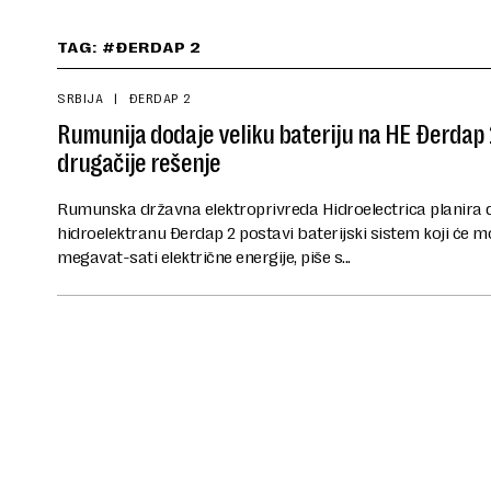
TAG: #ĐERDAP 2
SRBIJA
ĐERDAP 2
Rumunija dodaje veliku bateriju na HE Đerdap 
drugačije rešenje
Rumunska državna elektroprivreda Hidroelectrica planira 
hidroelektranu Đerdap 2 postavi baterijski sistem koji će m
megavat-sati električne energije, piše s...