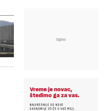
Vreme je novac,
štedimo ga za vas.
NAJVREDNIJE OD NOVE
EKONOMIJE STIŽE U VAŠ MEJL.