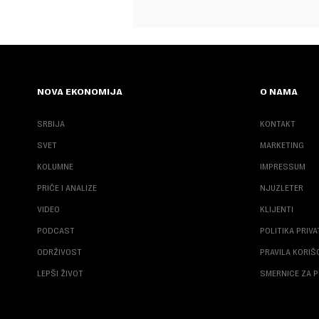
NOVA EKONOMIJA
O NAMA
SRBIJA
KONTAKT
SVET
MARKETING
KOLUMNE
IMPRESSUM
PRIČE I ANALIZE
NJUZLETER
VIDEO
KLIJENTI
PODCAST
POLITIKA PRIV
ODRŽIVOST
PRAVILA KORI
LEPŠI ŽIVOT
SMERNICE ZA P