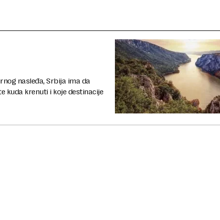
turnog nasleđa, Srbija ima da
e kuda krenuti i koje destinacije