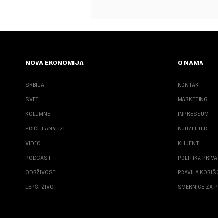
NOVA EKONOMIJA
O NAMA
SRBIJA
KONTAKT
SVET
MARKETING
KOLUMNE
IMPRESSUM
PRIČE I ANALIZE
NJUZLETER
VIDEO
KLIJENTI
PODCAST
POLITIKA PRIV
ODRŽIVOST
PRAVILA KORI
LEPŠI ŽIVOT
SMERNICE ZA P