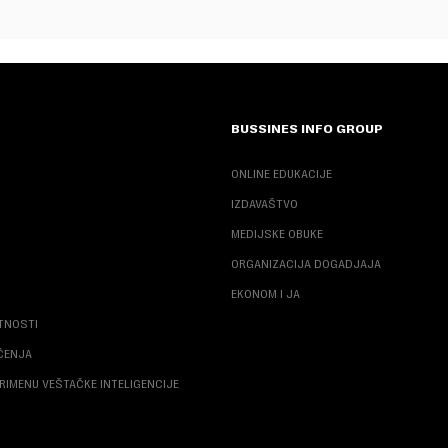
BUSSINES INFO GROUP
ONLINE EDUKACIJE
IZDAVAŠTVO
MEDIJSKE OBUKE
ORGANIZACIJA DOGADJAJA
EKONOM I JA
ATNOSTI
ŠĆENJA
RIMENU VEŠTAČKE INTELIGENCIJE