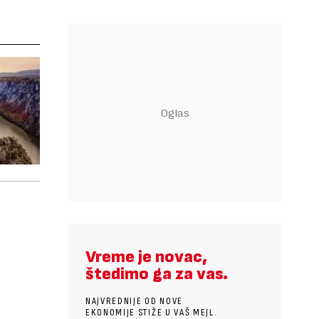
Vreme je novac,
štedimo ga za vas.
NAJVREDNIJE OD NOVE
EKONOMIJE STIŽE U VAŠ MEJL.