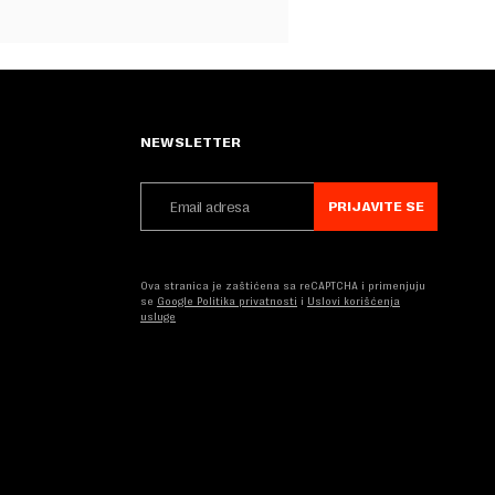
NEWSLETTER
PRIJAVITE SE
Ova stranica je zaštićena sa reCAPTCHA i primenjuju
se
Google Politika privatnosti
i
Uslovi korišćenja
usluge