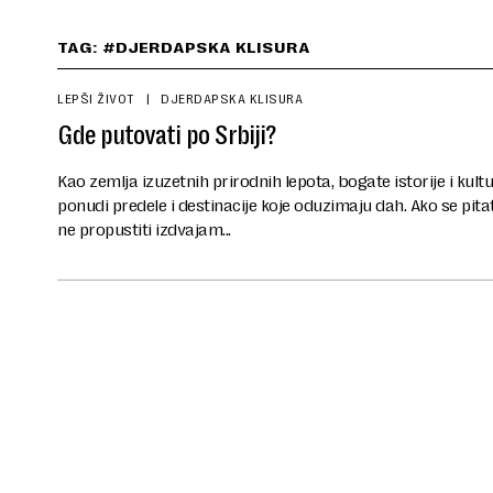
TAG: #DJERDAPSKA KLISURA
LEPŠI ŽIVOT
DJERDAPSKA KLISURA
Gde putovati po Srbiji?
Kao zemlja izuzetnih prirodnih lepota, bogate istorije i kul
ponudi predele i destinacije koje oduzimaju dah. Ako se pitat
ne propustiti izdvajam...