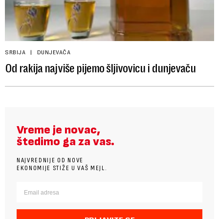
SRBIJA
DUNJEVAČA
Od rakija najviše pijemo šljivovicu i dunjevaču
Vreme je novac,
štedimo ga za vas.
NAJVREDNIJE OD NOVE
EKONOMIJE STIŽE U VAŠ MEJL.