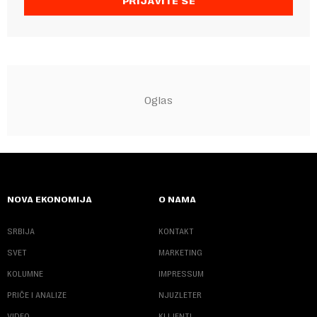
PRIJAVITE SE
NOVA EKONOMIJA
O NAMA
SRBIJA
KONTAKT
SVET
MARKETING
KOLUMNE
IMPRESSUM
PRIČE I ANALIZE
NJUZLETER
VIDEO
KLIJENTI