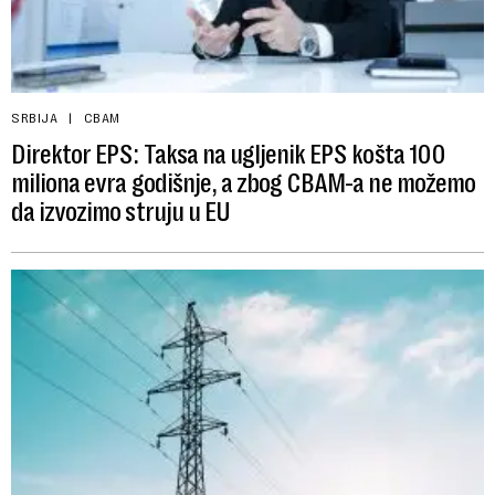
SRBIJA
CBAM
Direktor EPS: Taksa na ugljenik EPS košta 100
miliona evra godišnje, a zbog CBAM-a ne možemo
da izvozimo struju u EU