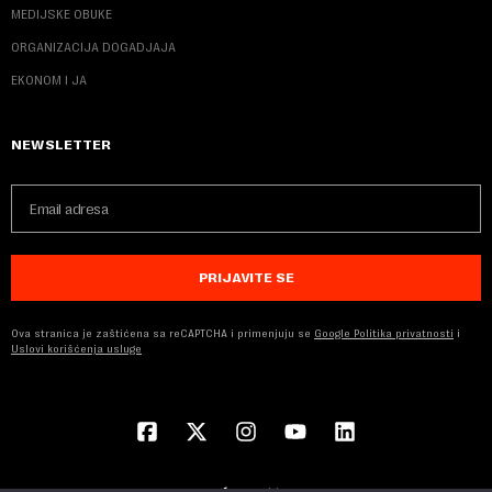
MEDIJSKE OBUKE
ORGANIZACIJA DOGADJAJA
EKONOM I JA
NEWSLETTER
PRIJAVITE SE
Ova stranica je zaštićena sa reCAPTCHA i primenjuju se
Google Politika privatnosti
i
Uslovi korišćenja usluge