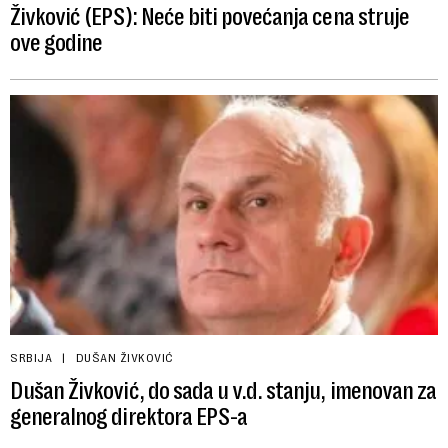
Živković (EPS): Neće biti povećanja cena struje
ove godine
SRBIJA
DUŠAN ŽIVKOVIĆ
Dušan Živković, do sada u v.d. stanju, imenovan za
generalnog direktora EPS-a