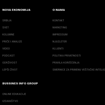
NOVA EKONOMIJA
O NAMA
SRBIJA
KONTAKT
SVET
MARKETING
KOLUMNE
IMPRESSUM
PRIČE I ANALIZE
NJUZLETER
VIDEO
KLIJENTI
PODCAST
POLITIKA PRIVATNOSTI
ODRŽIVOST
PRAVILA KORIŠĆENJA
LEPŠI ŽIVOT
SMERNICE ZA PRIMENU VEŠTAČKE INTELI
BUSSINES INFO GROUP
ONLINE EDUKACIJE
IZDAVAŠTVO