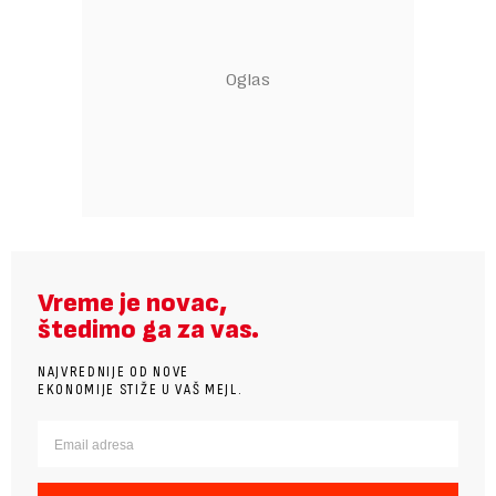
Vreme je novac,
štedimo ga za vas.
NAJVREDNIJE OD NOVE
EKONOMIJE STIŽE U VAŠ MEJL.