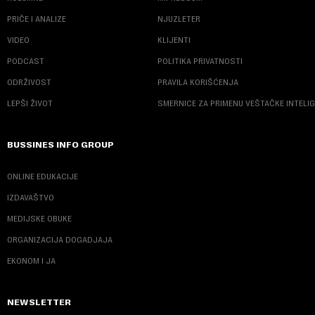
PRIČE I ANALIZE
NJUZLETER
VIDEO
KLIJENTI
PODCAST
POLITIKA PRIVATNOSTI
ODRŽIVOST
PRAVILA KORIŠĆENJA
LEPŠI ŽIVOT
SMERNICE ZA PRIMENU VEŠTAČKE INTELI
BUSSINES INFO GROUP
ONLINE EDUKACIJE
IZDAVAŠTVO
MEDIJSKE OBUKE
ORGANIZACIJA DOGADJAJA
EKONOM I JA
NEWSLETTER