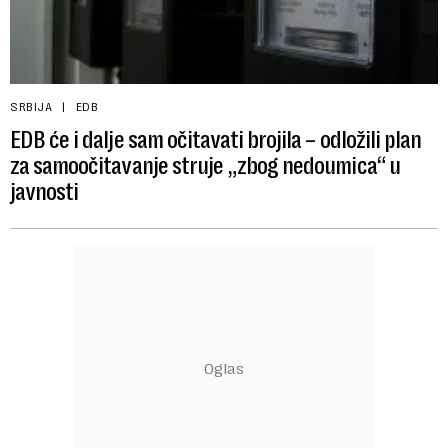
SRBIJA
EDB
EDB će i dalje sam očitavati brojila – odložili plan
za samoočitavanje struje „zbog nedoumica“ u
javnosti