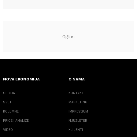
NOVA EKONOMIJA
O NAMA
SRBIJA
KONTAKT
SVET
MARKETING
KOLUMNE
IMPRESSUM
PRIČE I ANALIZE
NJUZLETER
VIDEO
KLIJENTI