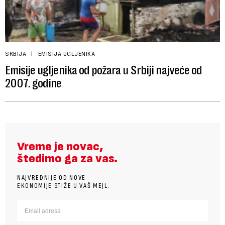
SRBIJA
EMISIJA UGLJENIKA
Emisije ugljenika od požara u Srbiji najveće od
2007. godine
Vreme je novac,
štedimo ga za vas.
NAJVREDNIJE OD NOVE
EKONOMIJE STIŽE U VAŠ MEJL.