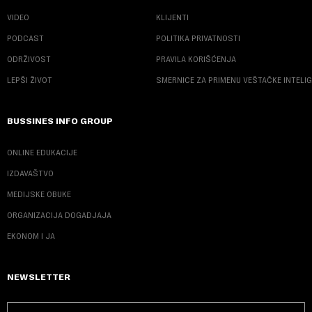
VIDEO
KLIJENTI
PODCAST
POLITIKA PRIVATNOSTI
ODRŽIVOST
PRAVILA KORIŠĆENJA
LEPŠI ŽIVOT
SMERNICE ZA PRIMENU VEŠTAČKE INTELI
BUSSINES INFO GROUP
ONLINE EDUKACIJE
IZDAVAŠTVO
MEDIJSKE OBUKE
ORGANIZACIJA DOGADJAJA
EKONOM I JA
NEWSLETTER