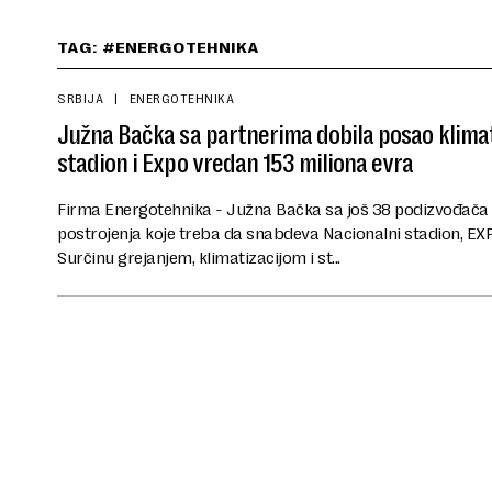
TAG: #ENERGOTEHNIKA
SRBIJA
ENERGOTEHNIKA
Južna Bačka sa partnerima dobila posao klimat
stadion i Expo vredan 153 miliona evra
Firma Energotehnika - Južna Bačka sa još 38 podizvođača 
postrojenja koje treba da snabdeva Nacionalni stadion, EXP
Surčinu grejanjem, klimatizacijom i st...