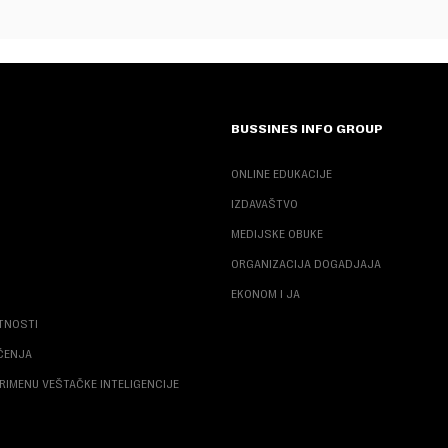
BUSSINES INFO GROUP
ONLINE EDUKACIJE
IZDAVAŠTVO
MEDIJSKE OBUKE
ORGANIZACIJA DOGADJAJA
EKONOM I JA
ATNOSTI
ŠĆENJA
RIMENU VEŠTAČKE INTELIGENCIJE