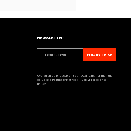
NEWSLETTER
PRIJAVITE SE
Ova stranica je zaštićena sa reCAPTCHA i primenjuju
se
Google Politika privatnosti
i
Uslovi korišćenja
usluge