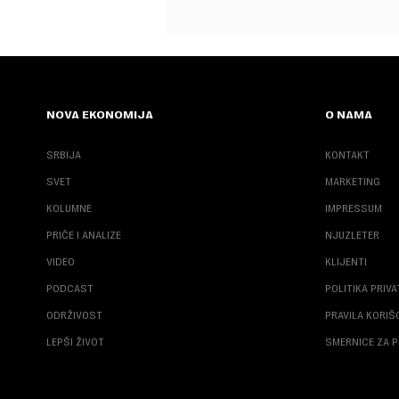
NOVA EKONOMIJA
O NAMA
SRBIJA
KONTAKT
SVET
MARKETING
KOLUMNE
IMPRESSUM
PRIČE I ANALIZE
NJUZLETER
VIDEO
KLIJENTI
PODCAST
POLITIKA PRIV
ODRŽIVOST
PRAVILA KORI
LEPŠI ŽIVOT
SMERNICE ZA P