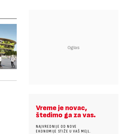
Vreme je novac,
štedimo ga za vas.
NAJVREDNIJE OD NOVE
EKONOMIJE STIŽE U VAŠ MEJL.