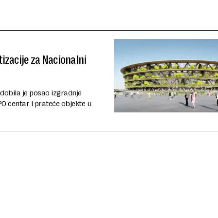
izacije za Nacionalni
dobila je posao izgradnje
O centar i prateće objekte u