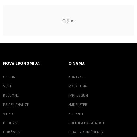
NOVA EKONOMIJA
O NAMA
SRBIJA
KONTAKT
SVET
MARKETING
KOLUMNE
IMPRESSUM
PRIČE I ANALIZE
NJUZLETER
VIDEO
KLIJENTI
PODCAST
POLITIKA PRIVATNOSTI
ODRŽIVOST
PRAVILA KORIŠĆENJA