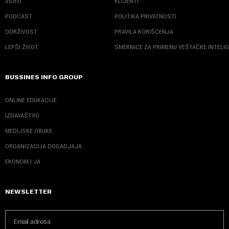
VIDEO
KLIJENTI
PODCAST
POLITIKA PRIVATNOSTI
ODRŽIVOST
PRAVILA KORIŠĆENJA
LEPŠI ŽIVOT
SMERNICE ZA PRIMENU VEŠTAČKE INTELI
BUSSINES INFO GROUP
ONLINE EDUKACIJE
IZDAVAŠTVO
MEDIJSKE OBUKE
ORGANIZACIJA DOGADJAJA
EKONOM I JA
NEWSLETTER