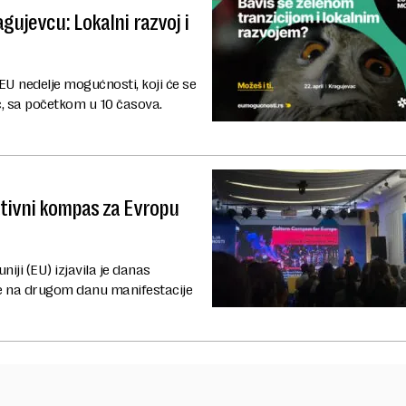
gujevcu: Lokalni razvoj i
 EU nedelje mogućnosti, koji će se
ac, sa početkom u 10 časova.
ativni kompas za Evropu
niji (EU) izjavila je danas
e na drugom danu manifestacije