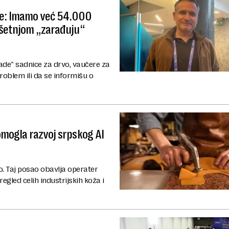
Me: Imamo već 54.000
 šetnjom „zarađuju“
ade" sadnice za drvo, vaučere za
oblem ili da se informišu o
omogla razvoj srpskog AI
o. Taj posao obavlja operater
regled celih industrijskih koža i