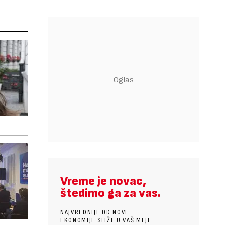
Vreme je novac,
štedimo ga za vas.
NAJVREDNIJE OD NOVE
EKONOMIJE STIŽE U VAŠ MEJL.