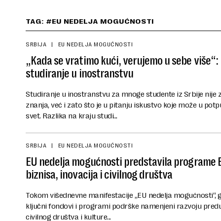
TAG: #EU NEDELJA MOGUĆNOSTI
SRBIJA
EU NEDELJA MOGUĆNOSTI
„Kada se vratimo kući, verujemo u sebe više“:
studiranje u inostranstvu
Studiranje u inostranstvu za mnoge studente iz Srbije nij
znanja, već i zato što je u pitanju iskustvo koje može u po
svet. Razlika na kraju studi...
SRBIJA
EU NEDELJA MOGUĆNOSTI
EU nedelja mogućnosti predstavila programe E
biznisa, inovacija i civilnog društva
Tokom višednevne manifestacije „EU nedelja mogućnosti“, g
ključni fondovi i programi podrške namenjeni razvoju preduze
civilnog društva i kulture...