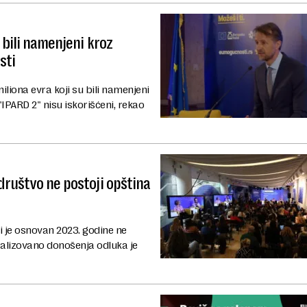
 bili namenjeni kroz
sti
liona evra koji su bili namenjeni
IPARD 2" nisu iskorišćeni, rekao
društvo ne postoji opština
ji je osnovan 2023. godine ne
tralizovano donošenja odluka je