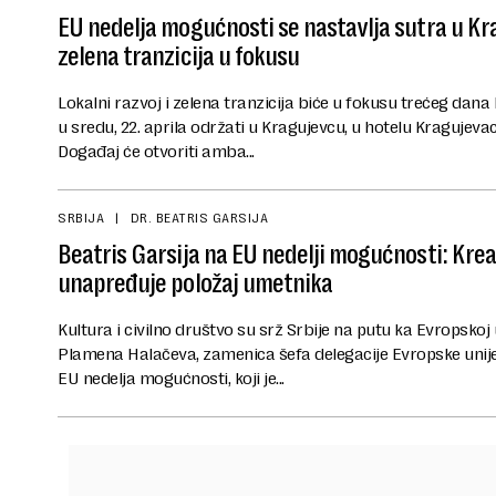
EU nedelja mogućnosti se nastavlja sutra u Kra
zelena tranzicija u fokusu
Lokalni razvoj i zelena tranzicija biće u fokusu trećeg dana
u sredu, 22. aprila održati u Kragujevcu, u hotelu Kragujev
Događaj će otvoriti amba...
SRBIJA
DR. BEATRIS GARSIJA
Beatris Garsija na EU nedelji mogućnosti: Kre
unapređuje položaj umetnika
Kultura i civilno društvo su srž Srbije na putu ka Evropskoj u
Plamena Halačeva, zamenica šefa delegacije Evropske unij
EU nedelja mogućnosti, koji je...