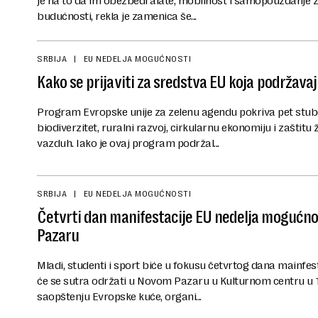
je na to da im obezbedi alate, mobilnost i samopouzdanje 
budućnosti, rekla je zamenica še...
SRBIJA
EU NEDELJA MOGUĆNOSTI
Kako se prijaviti za sredstva EU koja podržav
Program Evropske unije za zelenu agendu pokriva pet stub
biodiverzitet, ruralni razvoj, cirkularnu ekonomiju i zaštit
vazduh. Iako je ovaj program podržal...
SRBIJA
EU NEDELJA MOGUĆNOSTI
Četvrti dan manifestacije EU nedelja mogućno
Pazaru
Mladi, studenti i sport biće u fokusu četvrtog dana mainfes
će se sutra održati u Novom Pazaru u Kulturnom centru u 
saopštenju Evropske kuće, organi...