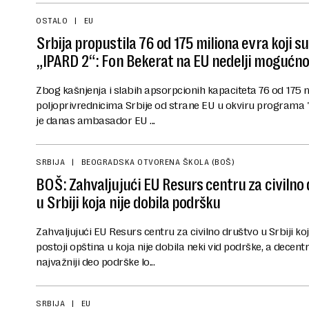
OSTALO
EU
Srbija propustila 76 od 175 miliona evra koji su
„IPARD 2“: Fon Bekerat na EU nedelji mogućno
Zbog kašnjenja i slabih apsorpcionih kapaciteta 76 od 175 mi
poljoprivrednicima Srbije od strane EU u okviru programa "
je danas ambasador EU ...
SRBIJA
BEOGRADSKA OTVORENA ŠKOLA (BOŠ)
BOŠ: Zahvaljujući EU Resurs centru za civilno 
u Srbiji koja nije dobila podršku
Zahvaljujući EU Resurs centru za civilno društvo u Srbiji ko
postoji opština u koja nije dobila neki vid podrške, a decen
najvažniji deo podrške lo...
SRBIJA
EU