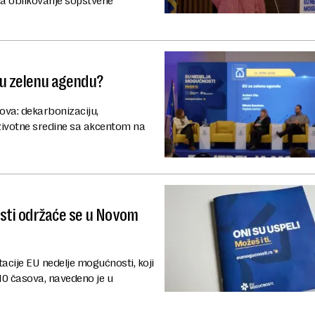
za oblikovanje sopstvene
aju zelenu agendu?
ova: dekarbonizaciju,
u životne sredine sa akcentom na
sti održaće se u Novom
tacije EU nedelje mogućnosti, koji
10 časova, navedeno je u