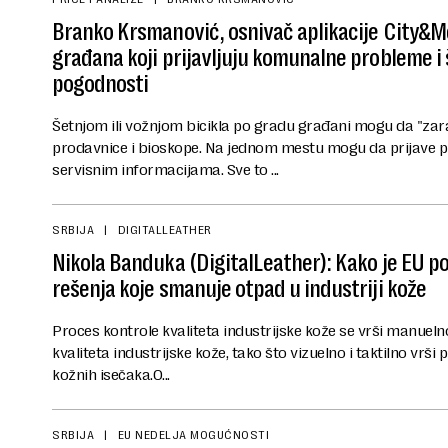
Branko Krsmanović, osnivač aplikacije City&
građana koji prijavljuju komunalne probleme i
pogodnosti
Šetnjom ili vožnjom bicikla po gradu građani mogu da "zar
prodavnice i bioskope. Na jednom mestu mogu da prijave pr
servisnim informacijama. Sve to ...
SRBIJA
DIGITALLEATHER
Nikola Banduka (DigitalLeather): Kako je EU p
rešenja koje smanuje otpad u industriji kože
Proces kontrole kvaliteta industrijske kože se vrši manueln
kvaliteta industrijske kože, tako što vizuelno i taktilno vrši p
kožnih isečaka.O...
SRBIJA
EU NEDELJA MOGUĆNOSTI