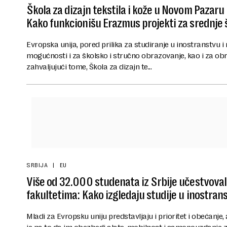
Škola za dizajn tekstila i kože u Novom Pazaru 
Kako funkcionišu Erazmus projekti za srednje 
Evropska unija, pored prilika za studiranje u inostranstvu 
mogućnosti i za školsko i stručno obrazovanje, kao i za ob
zahvaljujući tome, Škola za dizajn te...
SRBIJA
EU
Više od 32.000 studenata iz Srbije učestvova
fakultetima: Kako izgledaju studije u inostran
Mladi za Evropsku uniju predstavljaju i prioritet i obećanje