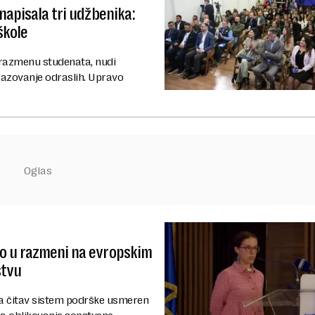
napisala tri udžbenika:
škole
i razmenu studenata, nudi
razovanje odraslih. Upravo
lo u razmeni na evropskim
stvu
, a čitav sistem podrške usmeren