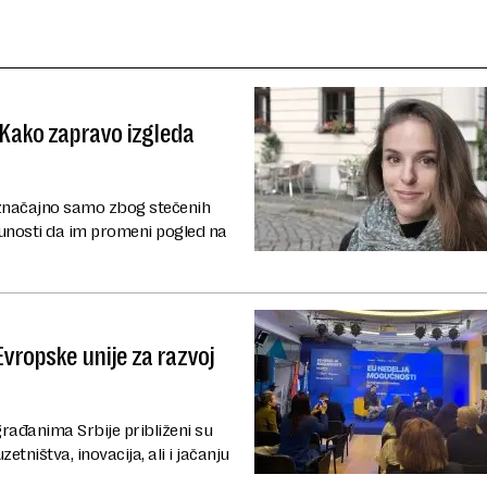
 Kako zapravo izgleda
e značajno samo zbog stečenih
tpunosti da im promeni pogled na
vropske unije za razvoj
rađanima Srbije približeni su
tništva, inovacija, ali i jačanju