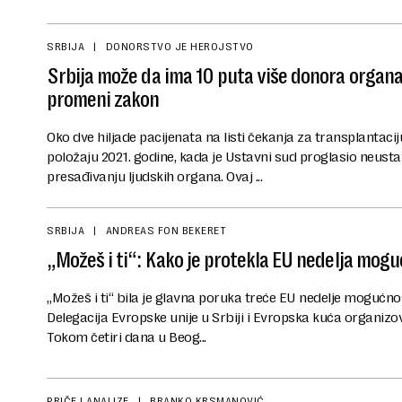
SRBIJA
DONORSTVO JE HEROJSTVO
Srbija može da ima 10 puta više donora organa,
promeni zakon
Oko dve hiljade pacijenata na listi čekanja za transplantaci
položaju 2021. godine, kada je Ustavni sud proglasio neust
presađivanju ljudskih organa. Ovaj ...
SRBIJA
ANDREAS FON BEKERET
„Možeš i ti“: Kako je protekla EU nedelja mogu
„Možeš i ti“ bila je glavna poruka treće EU nedelje mogućnos
Delegacija Evropske unije u Srbiji i Evropska kuća organizov
Tokom četiri dana u Beog...
PRIČE I ANALIZE
BRANKO KRSMANOVIĆ