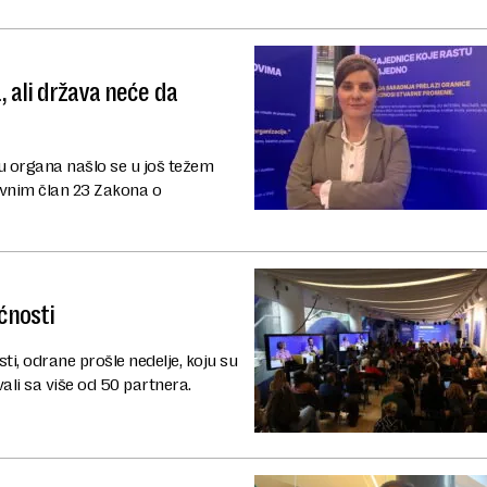
 ali država neće da
ju organa našlo se u još težem
avnim član 23 Zakona o
ćnosti
ti, odrane prošle nedelje, koju su
ali sa više od 50 partnera.