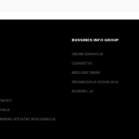
BUSSINES INFO GROUP
ONLINE EDUKACIJE
IZDAVAŠTVO
MEDIJSKE OBUKE
ORGANIZACIJA DOGADJAJA
EKONOM I JA
ATNOSTI
ŠĆENJA
RIMENU VEŠTAČKE INTELIGENCIJE