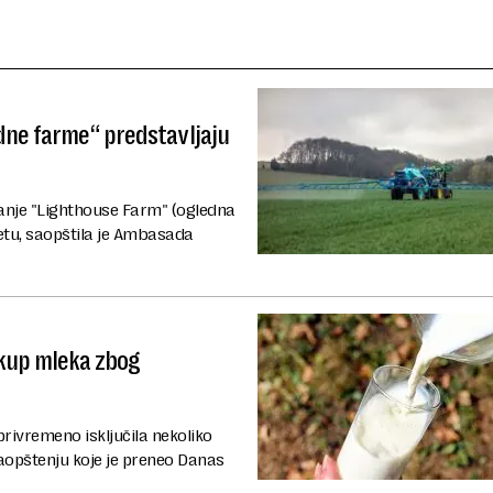
dne farme“ predstavljaju
anje "Lighthouse Farm" (ogledna
vetu, saopštila je Ambasada
kup mleka zbog
privremeno isključila nekoliko
aopštenju koje je preneo Danas