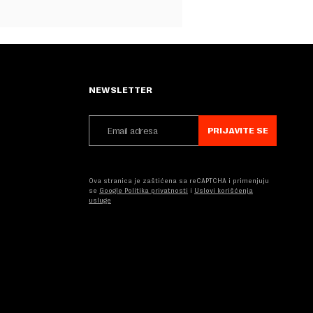
NEWSLETTER
PRIJAVITE SE
Ova stranica je zaštićena sa reCAPTCHA i primenjuju
se
Google Politika privatnosti
i
Uslovi korišćenja
usluge