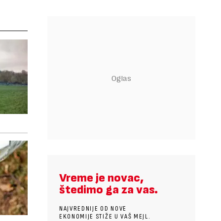
Vreme je novac,
štedimo ga za vas.
NAJVREDNIJE OD NOVE
EKONOMIJE STIŽE U VAŠ MEJL.