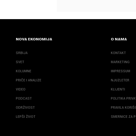
NOVA EKONOMIJA
O NAMA
SRBIJA
KONTAKT
SVET
MARKETING
KOLUMNE
IMPRESSUM
PRIČE I ANALIZE
NJUZLETER
VIDEO
KLIJENTI
PODCAST
POLITIKA PRIV
ODRŽIVOST
PRAVILA KORI
LEPŠI ŽIVOT
SMERNICE ZA P