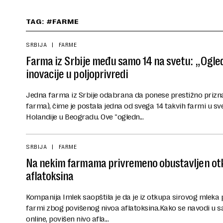
TAG: #FARME
SRBIJA
FARME
Farma iz Srbije među samo 14 na svetu: „Ogle
inovacije u poljoprivredi
Jedna farma iz Srbije odabrana da ponese prestižno prizn
farma), čime je postala jedna od svega 14 takvih farmi u s
Holandije u Beogradu. Ove "ogledn...
SRBIJA
FARME
Na nekim farmama privremeno obustavljen ot
aflatoksina
Kompanija Imlek saopštila je da je iz otkupa sirovog mleka 
farmi zbog povišenog nivoa aflatoksina.Kako se navodi u s
online, povišen nivo afla...