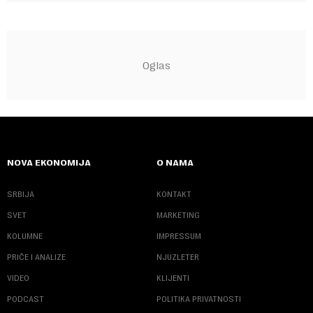
NOVA EKONOMIJA
O NAMA
SRBIJA
KONTAKT
SVET
MARKETING
KOLUMNE
IMPRESSUM
PRIČE I ANALIZE
NJUZLETER
VIDEO
KLIJENTI
PODCAST
POLITIKA PRIVATNOSTI