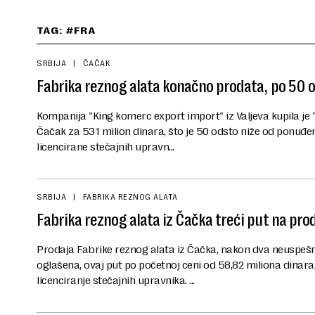
TAG: #FRA
SRBIJA
ČAČAK
Fabrika reznog alata konačno prodata, po 50 o
Kompanija "King komerc export import" iz Valjeva kupila je 
Čačak za 531 milion dinara, što je 50 odsto niže od ponuđene
licencirane stečajnih upravn...
SRBIJA
FABRIKA REZNOG ALATA
Fabrika reznog alata iz Čačka treći put na pro
Prodaja Fabrike reznog alata iz Čačka, nakon dva neuspeš
oglašena, ovaj put po početnoj ceni od 58,82 miliona dinara,
licenciranje stečajnih upravnika. ...