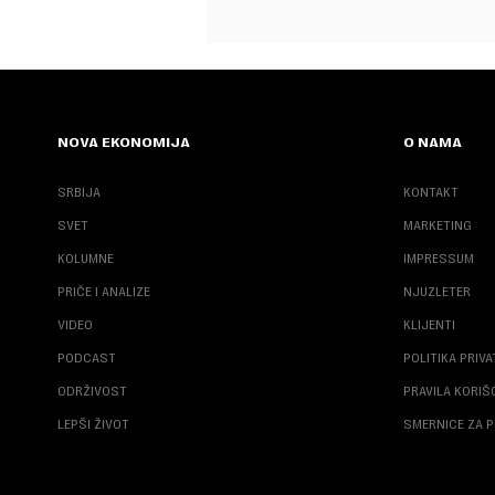
NOVA EKONOMIJA
O NAMA
SRBIJA
KONTAKT
SVET
MARKETING
KOLUMNE
IMPRESSUM
PRIČE I ANALIZE
NJUZLETER
VIDEO
KLIJENTI
PODCAST
POLITIKA PRIV
ODRŽIVOST
PRAVILA KORI
LEPŠI ŽIVOT
SMERNICE ZA P