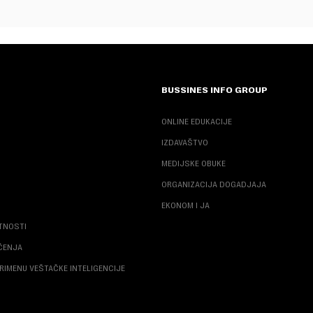
BUSSINES INFO GROUP
ONLINE EDUKACIJE
IZDAVAŠTVO
MEDIJSKE OBUKE
ORGANIZACIJA DOGADJAJA
EKONOM I JA
ATNOSTI
ŠĆENJA
RIMENU VEŠTAČKE INTELIGENCIJE