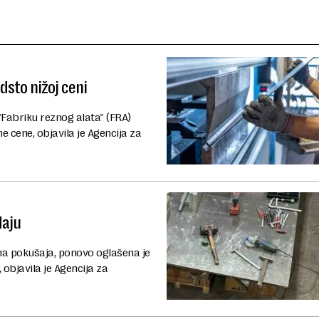
dsto nižoj ceni
"Fabriku reznog alata" (FRA)
 cene, objavila je Agencija za
daju
na pokušaja, ponovo oglašena je
 objavila je Agencija za