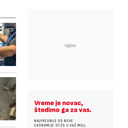
Vreme je novac,
štedimo ga za vas.
NAJVREDNIJE OD NOVE
EKONOMIJE STIŽE U VAŠ MEJL.