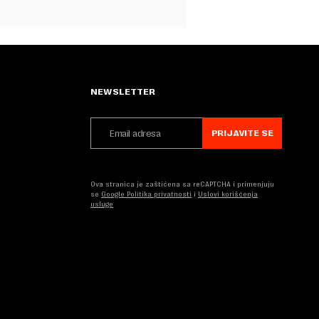
NEWSLETTER
PRIJAVITE SE
Ova stranica je zaštićena sa reCAPTCHA i primenjuju
se
Google Politika privatnosti
i
Uslovi korišćenja
usluge