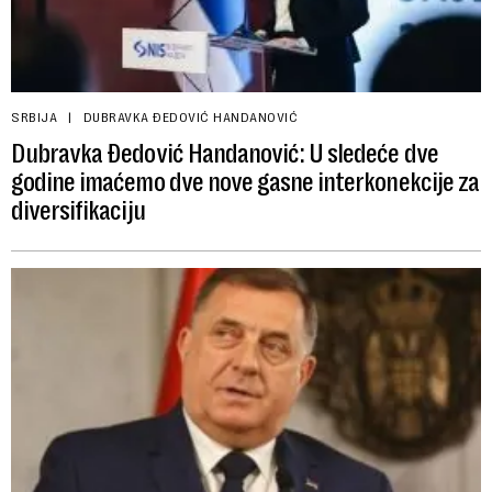
SRBIJA
DUBRAVKA ĐEDOVIĆ HANDANOVIĆ
Dubravka Đedović Handanović: U sledeće dve
godine imaćemo dve nove gasne interkonekcije za
diversifikaciju