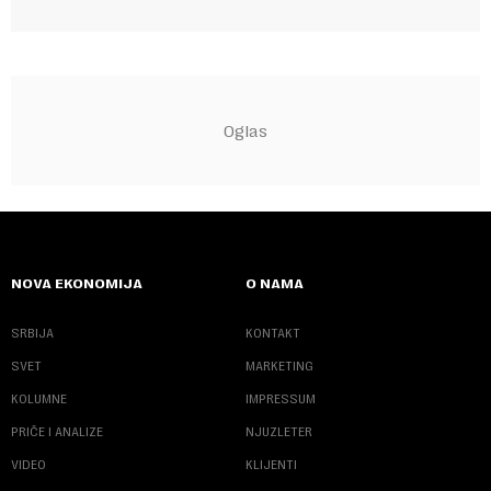
NOVA EKONOMIJA
O NAMA
SRBIJA
KONTAKT
SVET
MARKETING
KOLUMNE
IMPRESSUM
PRIČE I ANALIZE
NJUZLETER
VIDEO
KLIJENTI