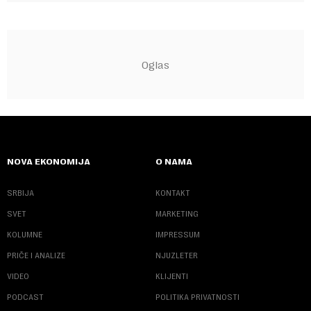
NOVA EKONOMIJA
O NAMA
SRBIJA
KONTAKT
SVET
MARKETING
KOLUMNE
IMPRESSUM
PRIČE I ANALIZE
NJUZLETER
VIDEO
KLIJENTI
PODCAST
POLITIKA PRIVATNOSTI