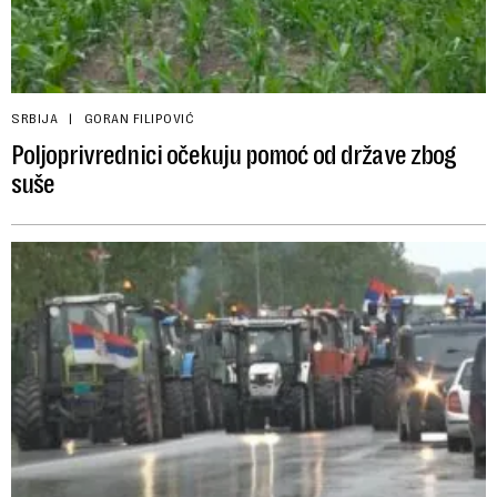
SRBIJA
GORAN FILIPOVIĆ
Poljoprivrednici očekuju pomoć od države zbog
suše