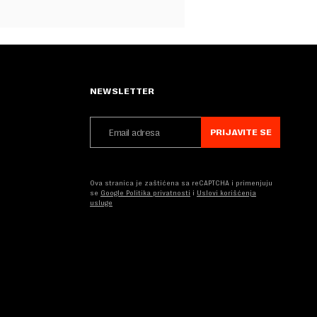
NEWSLETTER
PRIJAVITE SE
Ova stranica je zaštićena sa reCAPTCHA i primenjuju
se
Google Politika privatnosti
i
Uslovi korišćenja
usluge