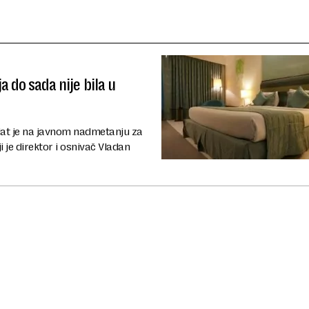
a do sada nije bila u
odat je na javnom nadmetanju za
i je direktor i osnivač Vladan