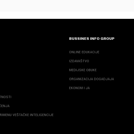
BUSSINES INFO GROUP
ONLINE EDUKACIJE
IZDAVAŠTVO
MEDIJSKE OBUKE
ORGANIZACIJA DOGADJAJA
EKONOM I JA
ATNOSTI
ŠĆENJA
RIMENU VEŠTAČKE INTELIGENCIJE