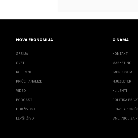
NOVA EKONOMIJA
O NAMA
SRBIJA
KONTAKT
SVET
MARKETING
KOLUMNE
IMPRESSUM
PRIČE I ANALIZE
NJUZLETER
VIDEO
KLIJENTI
PODCAST
POLITIKA PRIV
ODRŽIVOST
PRAVILA KORI
LEPŠI ŽIVOT
SMERNICE ZA P