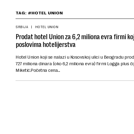
TAG: #HOTEL UNION
SRBIJA
HOTEL UNION
Prodat hotel Union za 6,2 miliona evra firmi koj
poslovima hotelijerstva
Hotel Union koji se nalazi u Kosovskoj ulici u Beogradu pr
727 miliona dinara (oko 6,2 miliona evra) firmi Logga plus čij
Miketić.Početna cena...