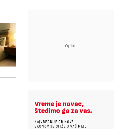
Vreme je novac,
štedimo ga za vas.
NAJVREDNIJE OD NOVE
EKONOMIJE STIŽE U VAŠ MEJL.