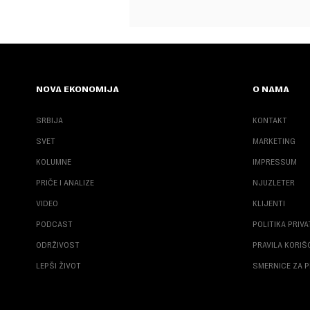
NOVA EKONOMIJA
O NAMA
SRBIJA
KONTAKT
SVET
MARKETING
KOLUMNE
IMPRESSUM
PRIČE I ANALIZE
NJUZLETER
VIDEO
KLIJENTI
PODCAST
POLITIKA PRIV
ODRŽIVOST
PRAVILA KORI
LEPŠI ŽIVOT
SMERNICE ZA P