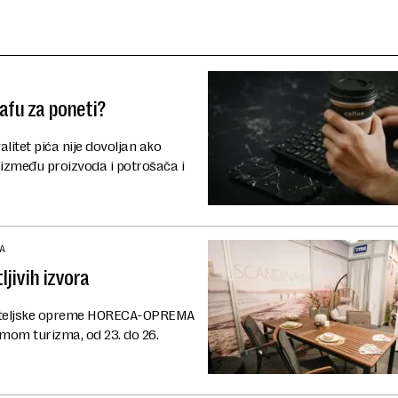
kafu za poneti?
alitet pića nije dovoljan ako
 između proizvoda i potrošača i
A
jivih izvora
titeljske opreme HORECA-OPREMA
mom turizma, od 23. do 26.