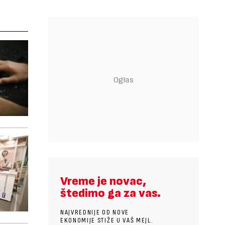
Vreme je novac,
štedimo ga za vas.
NAJVREDNIJE OD NOVE
EKONOMIJE STIŽE U VAŠ MEJL.