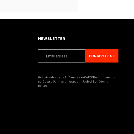
NEWSLETTER
PRIJAVITE SE
Ova stranica je zaštićena sa reCAPTCHA i primenjuju
se
Google Politika privatnosti
i
Uslovi korišćenja
usluge