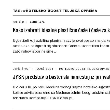
TAG: #HOTELSKO-UGOSTITELJSKA OPREMA
OSTALO
AMBALAŽA
Kako izabrati idealne plastične čaše i čaše za 
Ugostitelj koji ozbiljno planira i razvija svoj posao zna da kv
ambalaža ne isprati taj standard. Čaše su kontaktna tačka
zato njihov izbor ne sme ...
LEPŠI ŽIVOT
ODRŽIVOST
HOTELSKO-UGOSTITELJSKA OPREM
JYSK predstavio baštenski nameštaj iz prihvatl
U okviru 18. po redu Međunarodnog sajma hotelsko-ugos
koji se odvija paralelno sa Međunarodnim beogradskim saj
februara, kompanija JYSK izložila je...