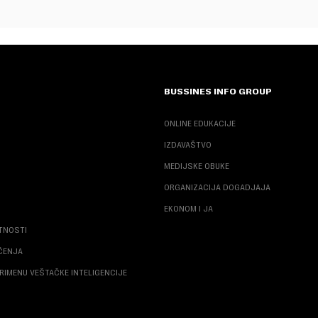
BUSSINES INFO GROUP
ONLINE EDUKACIJE
IZDAVAŠTVO
MEDIJSKE OBUKE
ORGANIZACIJA DOGADJAJA
EKONOM I JA
ATNOSTI
ŠĆENJA
RIMENU VEŠTAČKE INTELIGENCIJE