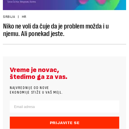
SRBIJA
HR
Niko ne voli da čuje da je problem možda i u
njemu. Ali ponekad jeste.
Vreme je novac,
štedimo ga za vas.
NAJVREDNIJE OD NOVE
EKONOMIJE STIŽE U VAŠ MEJL.
PRIJAVITE SE