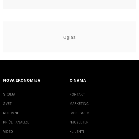
NOVA EKONOMIJA
O NAMA
SRBIJA
KONTAKT
SVET
MARKETING
KOLUMNE
IMPRESSUM
PRIČE I ANALIZE
NJUZLETER
VIDEO
KLIJENTI