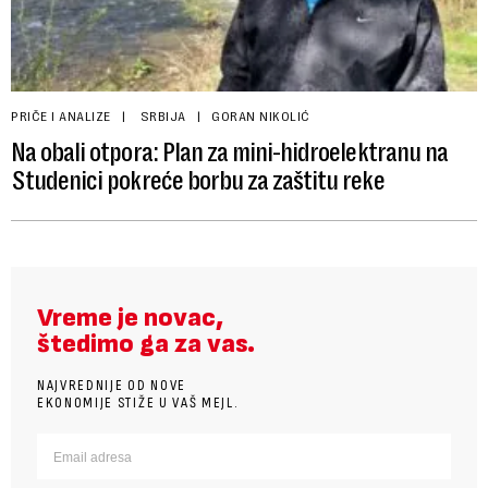
PRIČE I ANALIZE
SRBIJA
GORAN NIKOLIĆ
Na obali otpora: Plan za mini-hidroelektranu na
Studenici pokreće borbu za zaštitu reke
Vreme je novac,
štedimo ga za vas.
NAJVREDNIJE OD NOVE
EKONOMIJE STIŽE U VAŠ MEJL.