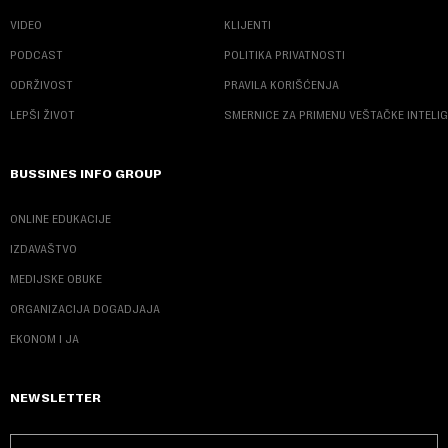
VIDEO
KLIJENTI
PODCAST
POLITIKA PRIVATNOSTI
ODRŽIVOST
PRAVILA KORIŠĆENJA
LEPŠI ŽIVOT
SMERNICE ZA PRIMENU VEŠTAČKE INTELI
BUSSINES INFO GROUP
ONLINE EDUKACIJE
IZDAVAŠTVO
MEDIJSKE OBUKE
ORGANIZACIJA DOGADJAJA
EKONOM I JA
NEWSLETTER