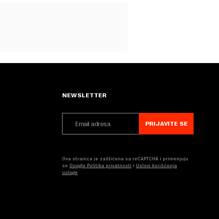
NEWSLETTER
PRIJAVITE SE
Ova stranica je zaštićena sa reCAPTCHA i primenjuju
se
Google Politika privatnosti
i
Uslovi korišćenja
usluge