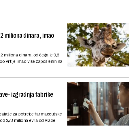
,2 miliona dinara, imao
2 miliona dinara, od čega je 9,6
oo vrt je imao više zaposlenih na
ave- izgradnja fabrike
balaže za potrebe farmaceutske
 od 2,78 miliona evra od Vlade