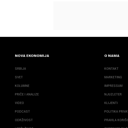
NOVA EKONOMIJA
O NAMA
SRBIJA
KONTAKT
SVET
MARKETING
KOLUMNE
IMPRESSUM
PRIČE I ANALIZE
NJUZLETER
VIDEO
KLIJENTI
PODCAST
POLITIKA PRIV
ODRŽIVOST
PRAVILA KORI