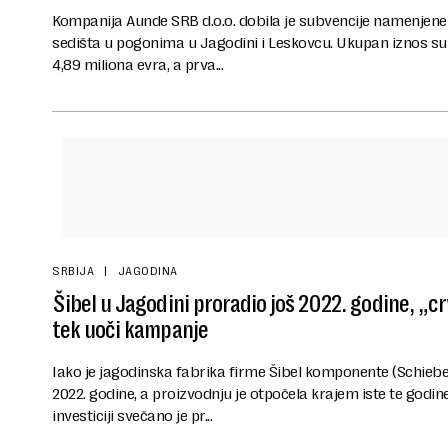
Kompanija Aunde SRB d.o.o. dobila je subvencije namenjene
sedišta u pogonima u Jagodini i Leskovcu. Ukupan iznos subv
4,89 miliona evra, a prva...
SRBIJA
JAGODINA
Šibel u Jagodini proradio još 2022. godine, „
tek uoči kampanje
Iako je jagodinska fabrika firme Šibel komponente (Schie
2022. godine, a proizvodnju je otpočela krajem iste te godin
investiciji svečano je pr...