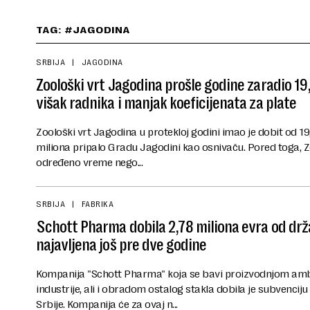
TAG: #JAGODINA
SRBIJA
JAGODINA
Zoološki vrt Jagodina prošle godine zaradio 19
višak radnika i manjak koeficijenata za plate
Zoološki vrt Jagodina u protekloj godini imao je dobit od 19,
miliona pripalo Gradu Jagodini kao osnivaču. Pored toga, Z
određeno vreme nego...
SRBIJA
FABRIKA
Schott Pharma dobila 2,78 miliona evra od drž
najavljena još pre dve godine
Kompanija "Schott Pharma" koja se bavi proizvodnjom am
industrije, ali i obradom ostalog stakla dobila je subvenciju
Srbije. Kompanija će za ovaj n...