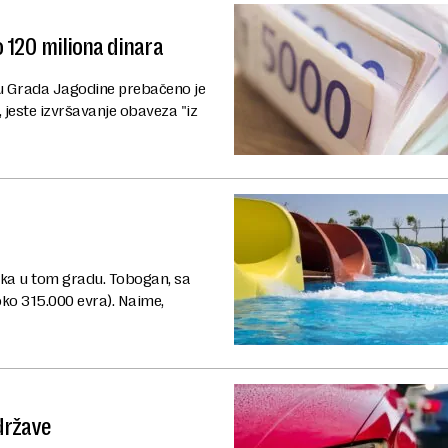
 120 miliona dinara
asu Grada Jagodine prebačeno je
 jeste izvršavanje obaveza "iz
ka u tom gradu. Tobogan, sa
ko 315.000 evra). Naime,
države