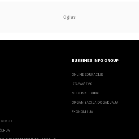
BUSSINES INFO GROUP
ONLINE EDUKACIJE
IZDAVAŠTVO
MEDIJSKE OBUKE
ORGANIZACIJA DOGADJAJA
EKONOM I JA
ATNOSTI
ŠĆENJA