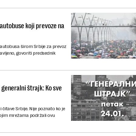
 autobuse koji prevoze na
 autobusa širom Srbije za prevoz
avljeno, govoriti predsednik
 generalni štrajk: Ko sve
i čitave Srbije. Nije poznato ko je
 svojim mrežama podržali ovu