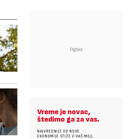
Vreme je novac,
štedimo ga za vas.
NAJVREDNIJE OD NOVE
EKONOMIJE STIŽE U VAŠ MEJL.