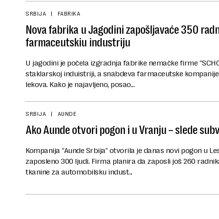
SRBIJA
FABRIKA
Nova fabrika u Jagodini zapošljavaće 350 radn
farmaceutskiu industriju
U jagodini je počela izgradnja fabrike nemačke firme "SCH
staklarskoj induistriji, a snabdeva farmaceutske kompanij
lekova. Kako je najavljeno, posao...
SRBIJA
AUNDE
Ako Aunde otvori pogon i u Vranju – slede sub
Kompanija "Aunde Srbija" otvorila je danas novi pogon u Les
zaposleno 300 ljudi. Firma planira da zaposli još 260 radni
tkanine za automobilsku indust...