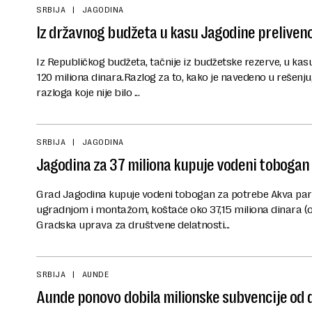
SRBIJA
JAGODINA
Iz državnog budžeta u kasu Jagodine preliveno
Iz Republičkog budžeta, tačnije iz budžetske rezerve, u k
120 miliona dinara.Razlog za to, kako je navedeno u rešenju,
razloga koje nije bilo ...
SRBIJA
JAGODINA
Jagodina za 37 miliona kupuje vodeni tobogan
Grad Jagodina kupuje vodeni tobogan za potrebe Akva par
ugradnjom i montažom, koštaće oko 37,15 miliona dinara (o
Gradska uprava za društvene delatnosti...
SRBIJA
AUNDE
Aunde ponovo dobila milionske subvencije od 