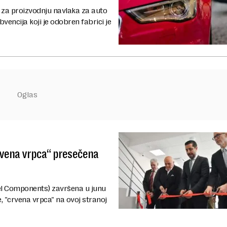
 za proizvodnju navlaka za auto
encija koji je odobren fabrici je
crvena vrpca“ presečena
bel Components) završena u junu
e, "crvena vrpca" na ovoj stranoj