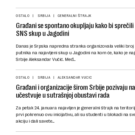
OSTALO
SRBIJA
GENERALNI ŠTRAJK
Građani se spontano okupljaju kako bi sprečili
SNS skup u Jagodini
Danas je Srpska napredna stranka organizovala veliki broj
putnika na najavljeni skup u Jagodini na kom će, kako je naj
Srbije Aleksandar Vučić. Međ...
OSTALO
SRBIJA
ALEKSANDAR VUCIC
Građani i organizacije širom Srbije pozivaju na
učestvuje u sutrašnjoj obustavi rada
Za petak 24. januara najavljen je generalni štrajk na teritorij
prvi pokrenuo ovu inicijativu, ali su studenti u blokadi na
akciju i dali savete...