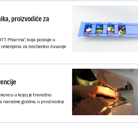
ika, proizvodiće za
OTT Pharma", koja posluje u
e rešenjima za bezbedno čuvanje
vencije
kovcu u kojoj je trenutno
ka naredne godine, u proizvodnji