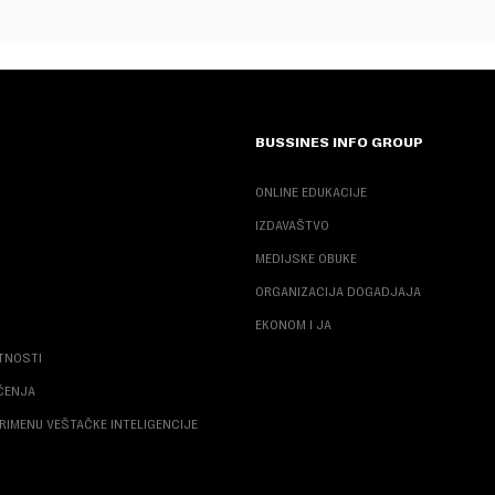
BUSSINES INFO GROUP
ONLINE EDUKACIJE
IZDAVAŠTVO
MEDIJSKE OBUKE
ORGANIZACIJA DOGADJAJA
EKONOM I JA
ATNOSTI
ŠĆENJA
RIMENU VEŠTAČKE INTELIGENCIJE