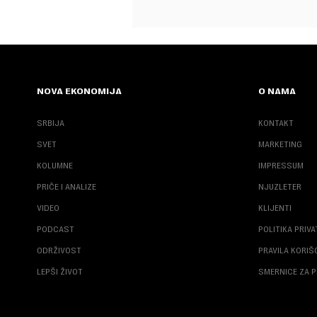
NOVA EKONOMIJA
O NAMA
SRBIJA
KONTAKT
SVET
MARKETING
KOLUMNE
IMPRESSUM
PRIČE I ANALIZE
NJUZLETER
VIDEO
KLIJENTI
PODCAST
POLITIKA PRIV
ODRŽIVOST
PRAVILA KORI
LEPŠI ŽIVOT
SMERNICE ZA P