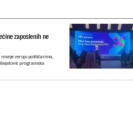
rećine zaposlenih ne
 manje veruju političarima,
na Bejatović programska