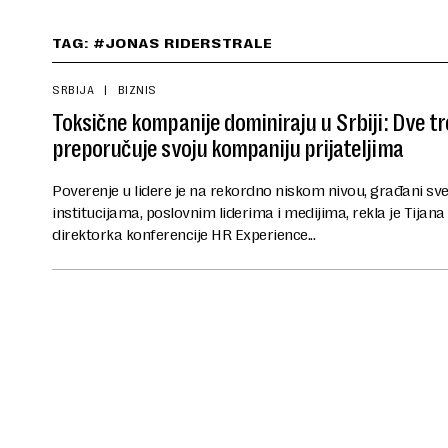
TAG: #JONAS RIDERSTRALE
SRBIJA
BIZNIS
Toksične kompanije dominiraju u Srbiji: Dve t
preporučuje svoju kompaniju prijateljima
Poverenje u lidere je na rekordno niskom nivou, građani sve
institucijama, poslovnim liderima i medijima, rekla je Tija
direktorka konferencije HR Experience...