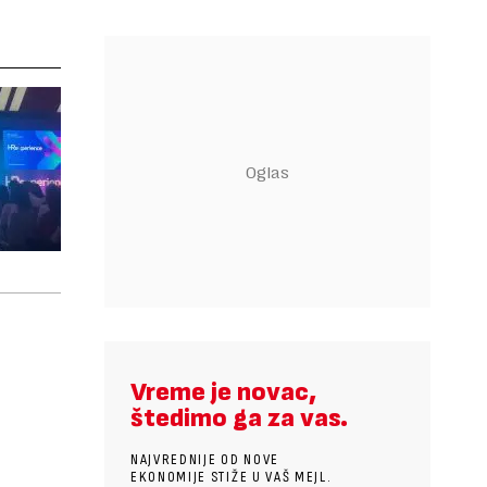
Vreme je novac,
štedimo ga za vas.
NAJVREDNIJE OD NOVE
EKONOMIJE STIŽE U VAŠ MEJL.