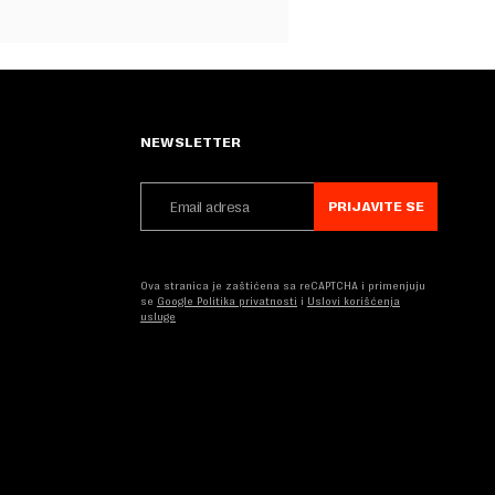
NEWSLETTER
PRIJAVITE SE
Ova stranica je zaštićena sa reCAPTCHA i primenjuju
se
Google Politika privatnosti
i
Uslovi korišćenja
usluge