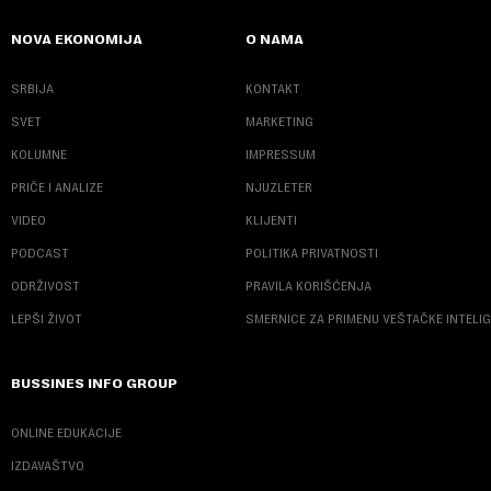
NOVA EKONOMIJA
O NAMA
SRBIJA
KONTAKT
SVET
MARKETING
KOLUMNE
IMPRESSUM
PRIČE I ANALIZE
NJUZLETER
VIDEO
KLIJENTI
PODCAST
POLITIKA PRIVATNOSTI
ODRŽIVOST
PRAVILA KORIŠĆENJA
LEPŠI ŽIVOT
SMERNICE ZA PRIMENU VEŠTAČKE INTELI
BUSSINES INFO GROUP
ONLINE EDUKACIJE
IZDAVAŠTVO