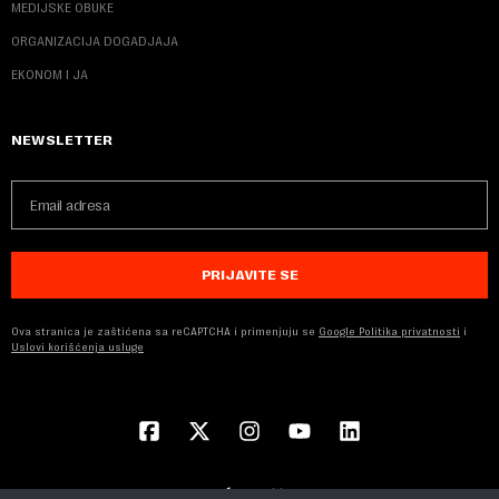
MEDIJSKE OBUKE
ORGANIZACIJA DOGADJAJA
EKONOM I JA
NEWSLETTER
PRIJAVITE SE
Ova stranica je zaštićena sa reCAPTCHA i primenjuju se
Google Politika privatnosti
i
Uslovi korišćenja usluge