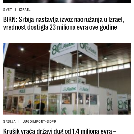
SVET
IZRAEL
BIRN: Srbija nastavlja izvoz naoružanja u Izrael,
vrednost dostigla 23 miliona evra ove godine
SRBIJA
JUGOIMPORT-SDPR
Krušik vraća državi dug od 1,4 miliona evra –