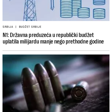
SRBIJA
BUDŽET SRBIJE
N1: Državna preduzeća u republički budžet
uplatila milijardu manje nego prethodne godine