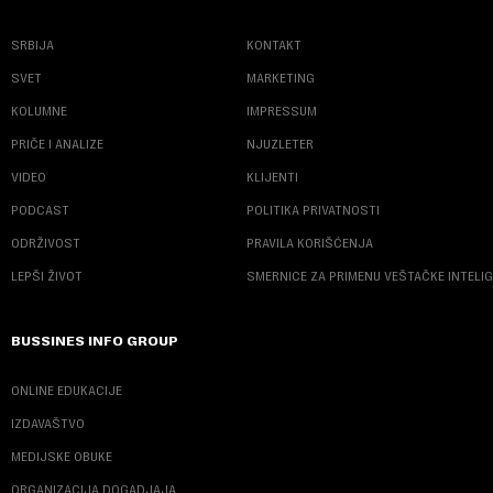
SRBIJA
KONTAKT
SVET
MARKETING
KOLUMNE
IMPRESSUM
PRIČE I ANALIZE
NJUZLETER
VIDEO
KLIJENTI
PODCAST
POLITIKA PRIVATNOSTI
ODRŽIVOST
PRAVILA KORIŠĆENJA
LEPŠI ŽIVOT
SMERNICE ZA PRIMENU VEŠTAČKE INTELI
BUSSINES INFO GROUP
ONLINE EDUKACIJE
IZDAVAŠTVO
MEDIJSKE OBUKE
ORGANIZACIJA DOGADJAJA