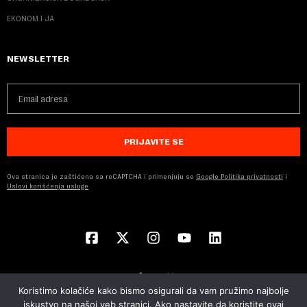
EKONOM I JA
NEWSLETTER
PRIJAVITE SE
Ova stranica je zaštićena sa reCAPTCHA i primenjuju se
Google Politika privatnosti
i
Uslovi korišćenja usluge
Koristimo kolačiće kako bismo osigurali da vam pružimo najbolje
iskustvo na našoj veb stranici. Ako nastavite da koristite ovaj