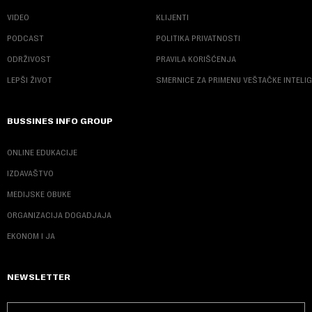
VIDEO
KLIJENTI
PODCAST
POLITIKA PRIVATNOSTI
ODRŽIVOST
PRAVILA KORIŠĆENJA
LEPŠI ŽIVOT
SMERNICE ZA PRIMENU VEŠTAČKE INTELI
BUSSINES INFO GROUP
ONLINE EDUKACIJE
IZDAVAŠTVO
MEDIJSKE OBUKE
ORGANIZACIJA DOGADJAJA
EKONOM I JA
NEWSLETTER