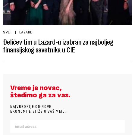
SVET
LAZARD
Đelićev tim u Lazard-u izabran za najboljeg
finansijskog savetnika u CIE
Vreme je novac,
štedimo ga za vas.
NAJVREDNIJE OD NOVE
EKONOMIJE STIŽE U VAŠ MEJL.