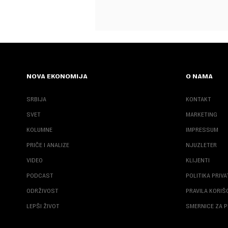
NOVA EKONOMIJA
O NAMA
SRBIJA
KONTAKT
SVET
MARKETING
KOLUMNE
IMPRESSUM
PRIČE I ANALIZE
NJUZLETER
VIDEO
KLIJENTI
PODCAST
POLITIKA PRIV
ODRŽIVOST
PRAVILA KORI
LEPŠI ŽIVOT
SMERNICE ZA P