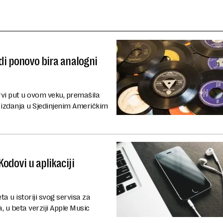
di ponovo bira analogni
rvi put u ovom veku, premašila
h izdanja u Sjedinjenim Američkim
odovi u aplikaciji
 u istoriji svog servisa za
 u beta verziji Apple Music