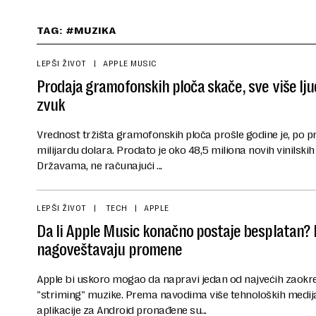
TAG: #MUZIKA
LEPŠI ŽIVOT
APPLE MUSIC
Prodaja gramofonskih ploča skače, sve više lju
zvuk
Vrednost tržišta gramofonskih ploča prošle godine je, po p
milijardu dolara. Prodato je oko 48,5 miliona novih vinilski
Državama, ne računajući ...
LEPŠI ŽIVOT
TECH
APPLE
Da li Apple Music konačno postaje besplatan? K
nagoveštavaju promene
Apple bi uskoro mogao da napravi jedan od najvećih zaokreta
"striming" muzike. Prema navodima više tehnoloških medija,
aplikacije za Android pronađene su...