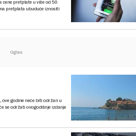
a cene pretplate u više od 50
čna pretplata ubuduće iznositi
, ove godine neće biti održan u
 će se održati ovogodišnje izdanje