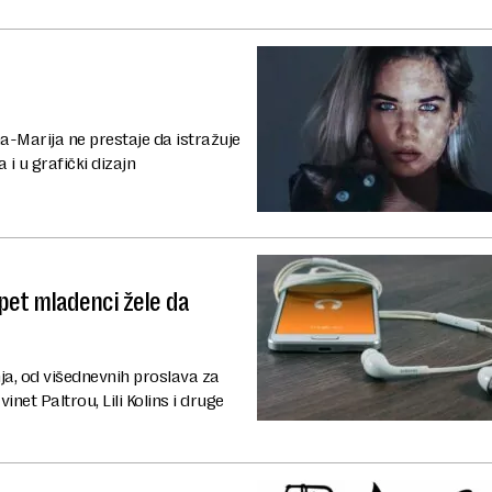
-Marija ne prestaje da istražuje
i u grafički dizajn
pet mladenci žele da
ja, od višednevnih proslava za
net Paltrou, Lili Kolins i druge