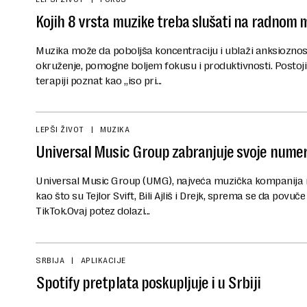
Kojih 8 vrsta muzike treba slušati na radnom
Muzika može da poboljša koncentraciju i ublaži anksioznos
okruženje, pomogne boljem fokusu i produktivnosti. Postoji
terapiji poznat kao „iso pri...
LEPŠI ŽIVOT
MUZIKA
Universal Music Group zabranjuje svoje numer
Universal Music Group (UMG), najveća muzička kompanija n
kao što su Tejlor Svift, Bili Ajliš i Drejk, sprema se da pov
TikTok.Ovaj potez dolazi...
SRBIJA
APLIKACIJE
Spotify pretplata poskupljuje i u Srbiji