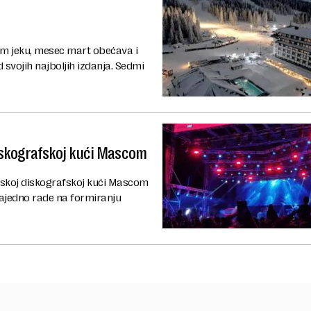
nom jeku, mesec mart obećava i
d svojih najboljih izdanja. Sedmi
skografskoj kući Mascom
skoj diskografskoj kući Mascom
zajedno rade na formiranju