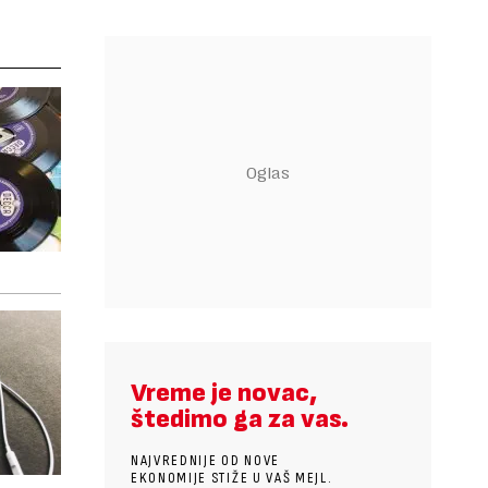
Vreme je novac,
štedimo ga za vas.
NAJVREDNIJE OD NOVE
EKONOMIJE STIŽE U VAŠ MEJL.