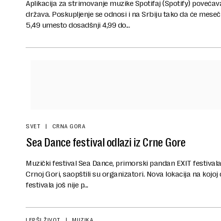
Aplikacija za strimovanje muzike Spotifaj (Spotify) povećav
država. Poskupljenje se odnosi i na Srbiju tako da će mese
5,49 umesto dosadšnji 4,99 do...
SVET
CRNA GORA
Sea Dance festival odlazi iz Crne Gore
Muzički festival Sea Dance, primorski pandan EXIT festivala
Crnoj Gori, saopštili su organizatori. Nova lokacija na kojoj
festivala još nije p...
LEPŠI ŽIVOT
MUZIKA