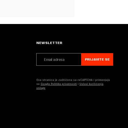
NEWSLETTER
PRIJAVITE SE
Ova stranica je zaštićena sa reCAPTCHA i primenjuju
se
Google Politika privatnosti
i
Uslovi korišćenja
usluge