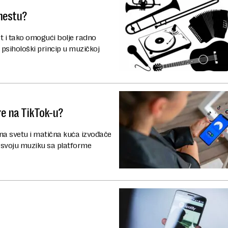
 mestu?
t i tako omogući bolje radno
 psihološki princip u muzičkoj
e na TikTok-u?
a svetu i matična kuća izvođače
uče svoju muziku sa platforme