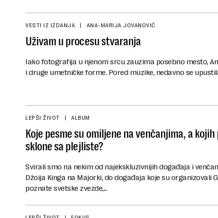
VESTI IZ IZDANJA
ANA-MARIJA JOVANOVIĆ
Uživam u procesu stvaranja
Iako fotografija u njenom srcu zauzima posebno mesto, Ana
i druge umetničke forme. Pored muzike, nedavno se upustila 
LEPŠI ŽIVOT
ALBUM
Koje pesme su omiljene na venčanjima, a kojih 
sklone sa plejliste?
Svirali smo na nekim od najekskluzivnijih događaja i venčan
Džoija Kinga na Majorki, do događaja koje su organizovali Gvi
poznate svetske zvezde,...
LEPŠI ŽIVOT
FOKUS