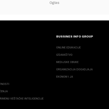
BUSSINES INFO GROUP
ONLINE EDUKACIJE
IZDAVAŠTVO
MEDIJSKE OBUKE
ORGANIZACIJA DOGADJAJA
EKONOM I JA
ATNOSTI
ŠĆENJA
RIMENU VEŠTAČKE INTELIGENCIJE