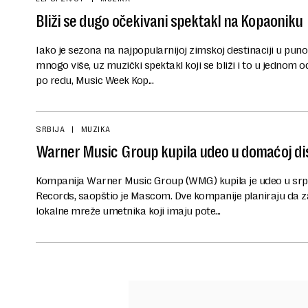
Bliži se dugo očekivani spektakl na Kopaoniku
Iako je sezona na najpopularnijoj zimskoj destinaciji u pu
mnogo više, uz muzički spektakl koji se bliži i to u jednom o
po redu, Music Week Kop...
SRBIJA
MUZIKA
Warner Music Group kupila udeo u domaćoj di
Kompanija Warner Music Group (WMG) kupila je udeo u srp
Records, saopštio je Mascom. Dve kompanije planiraju da 
lokalne mreže umetnika koji imaju pote...