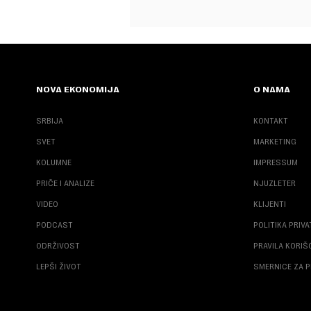
NOVA EKONOMIJA
O NAMA
SRBIJA
KONTAKT
SVET
MARKETING
KOLUMNE
IMPRESSUM
PRIČE I ANALIZE
NJUZLETER
VIDEO
KLIJENTI
PODCAST
POLITIKA PRIV
ODRŽIVOST
PRAVILA KORI
LEPŠI ŽIVOT
SMERNICE ZA P