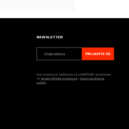
NEWSLETTER
PRIJAVITE SE
Ova stranica je zaštićena sa reCAPTCHA i primenjuju
se
Google Politika privatnosti
i
Uslovi korišćenja
usluge