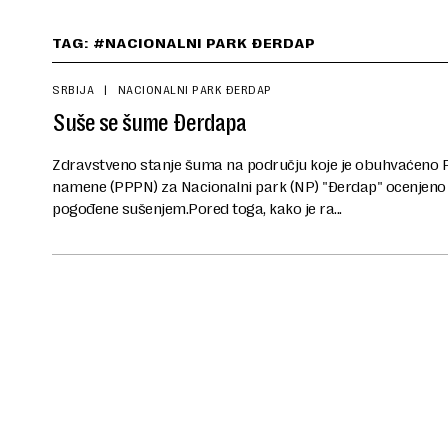
TAG: #NACIONALNI PARK ĐERDAP
SRBIJA
NACIONALNI PARK ĐERDAP
Suše se šume Đerdapa
Zdravstveno stanje šuma na području koje je obuhvaćeno
namene (PPPN) za Nacionalni park (NP) "Đerdap" ocenjeno j
pogođene sušenjem.Pored toga, kako je ra...