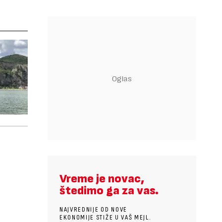
Vreme je novac,
štedimo ga za vas.
NAJVREDNIJE OD NOVE
EKONOMIJE STIŽE U VAŠ MEJL.