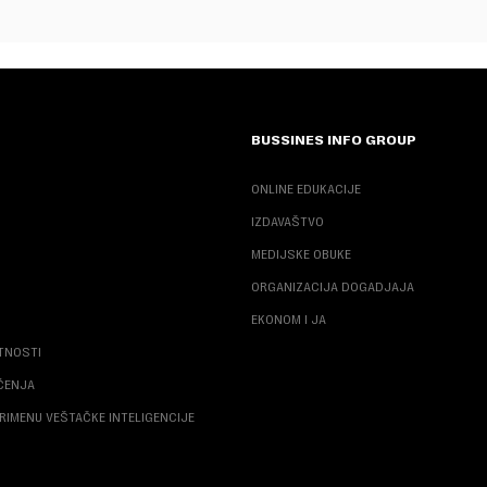
BUSSINES INFO GROUP
ONLINE EDUKACIJE
IZDAVAŠTVO
MEDIJSKE OBUKE
ORGANIZACIJA DOGADJAJA
EKONOM I JA
ATNOSTI
ŠĆENJA
RIMENU VEŠTAČKE INTELIGENCIJE