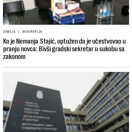
SRBIJA
BIOGRAFIJA
Ko je Nemanja Stajić, optužen da je učestvovao u
pranju novca: Bivši gradski sekretar u sukobu sa
zakonom