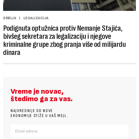
SRBIJA
LEGALIZACIJA
Podignuta optužnica protiv Nemanje Stajića,
bivšeg sekretara za legalizaciju i njegove
kriminalne grupe zbog pranja više od milijardu
dinara
Vreme je novac,
štedimo ga za vas.
NAJVREDNIJE OD NOVE
EKONOMIJE STIŽE U VAŠ MEJL.