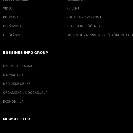
VIDEO
KLIJENTI
PODCAST
POLITIKA PRIVATNOSTI
ODRŽIVOST
PRAVILA KORIŠĆENJA
LEPŠI ŽIVOT
SMERNICE ZA PRIMENU VEŠTAČKE INTELI
BUSSINES INFO GROUP
ONLINE EDUKACIJE
IZDAVAŠTVO
MEDIJSKE OBUKE
ORGANIZACIJA DOGADJAJA
EKONOM I JA
NEWSLETTER