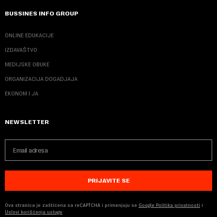
BUSSINES INFO GROUP
ONLINE EDUKACIJE
IZDAVAŠTVO
MEDIJSKE OBUKE
ORGANIZACIJA DOGADJAJA
EKONOM I JA
NEWSLETTER
PRIJAVITE SE
Ova stranica je zaštićena sa reCAPTCHA i primenjuju se
Google Politika privatnosti
i
Uslovi korišćenja usluge