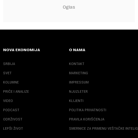
NOVA EKONOMIJA
O NAMA
SRBIJA
KONTAKT
SVET
MARKETING
KOLUMNE
IMPRESSUM
PRIČE I ANALIZE
NJUZLETER
VIDEO
KLIJENTI
PODCAST
POLITIKA PRIVATNOSTI
ODRŽIVOST
PRAVILA KORIŠĆENJA
LEPŠI ŽIVOT
SMERNICE ZA PRIMENU VEŠTAČKE INTELI