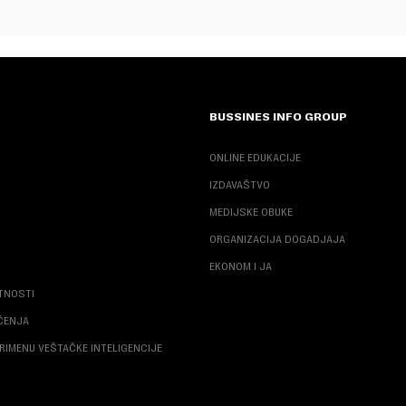
BUSSINES INFO GROUP
ONLINE EDUKACIJE
IZDAVAŠTVO
MEDIJSKE OBUKE
ORGANIZACIJA DOGADJAJA
EKONOM I JA
ATNOSTI
ŠĆENJA
RIMENU VEŠTAČKE INTELIGENCIJE