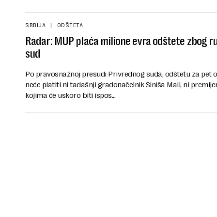
SRBIJA
ODŠTETA
Radar: MUP plaća milione evra odštete zbog ru
sud
Po pravosnažnoj presudi Privrednog suda, odštetu za pet 
neće platiti ni tadašnji gradonačelnik Siniša Mali, ni premij
kojima će uskoro biti ispos...