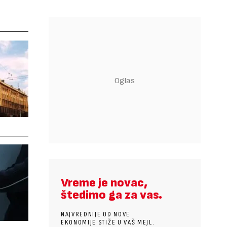
Vreme je novac,
štedimo ga za vas.
NAJVREDNIJE OD NOVE
EKONOMIJE STIŽE U VAŠ MEJL.