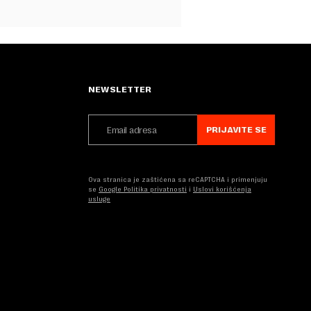
NEWSLETTER
PRIJAVITE SE
Ova stranica je zaštićena sa reCAPTCHA i primenjuju
se
Google Politika privatnosti
i
Uslovi korišćenja
usluge