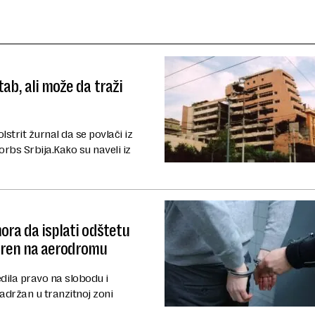
ab, ali može da traži
strit žurnal da se povlači iz
orbs Srbija.Kako su naveli iz
ora da isplati odštetu
voren na aerodromu
edila pravo na slobodu i
zadržan u tranzitnoj zoni