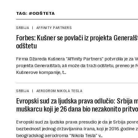
TAG: #ODŠTETA
SRBIJA
AFFINITY PARTNERS
Forbes: Kušner se povlači iz projekta Generalšt
odštetu
Firma Džareda Kušnera "Affinity Partners" potvrdila je za Vol
projekta Generalštab, ali može da traži odštetu, preneo je F
Kušnerove kompanije, t...
SRBIJA
AERODROM NIKOLA TESLA
Evropski sud za ljudska prava odlučio: Srbija m
muškarcu koji je 26 dana bio nezakonito prit
Evropski sud za ljudska prava presudio je da je Srbija povr
bezbednost jednog državljanina Irana, koji je 2016. godine 
beogradskog aerodroma "Nikola Tesla" v...