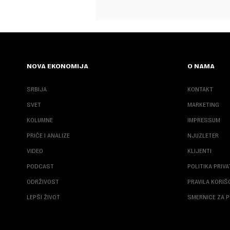
NOVA EKONOMIJA
O NAMA
SRBIJA
KONTAKT
SVET
MARKETING
KOLUMNE
IMPRESSUM
PRIČE I ANALIZE
NJUZLETER
VIDEO
KLIJENTI
PODCAST
POLITIKA PRIV
ODRŽIVOST
PRAVILA KORI
LEPŠI ŽIVOT
SMERNICE ZA P