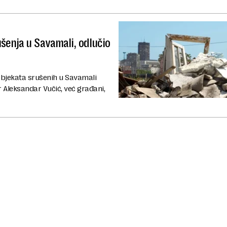
šenja u Savamali, odlučio
objekata srušenih u Savamali
er Aleksandar Vučić, već građani,