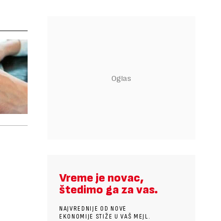
Vreme je novac,
štedimo ga za vas.
NAJVREDNIJE OD NOVE
EKONOMIJE STIŽE U VAŠ MEJL.