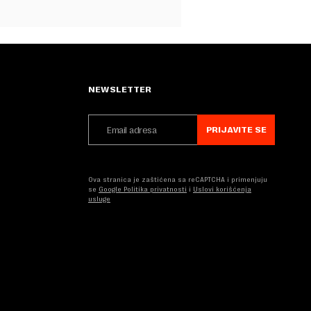
NEWSLETTER
PRIJAVITE SE
Ova stranica je zaštićena sa reCAPTCHA i primenjuju
se
Google Politika privatnosti
i
Uslovi korišćenja
usluge