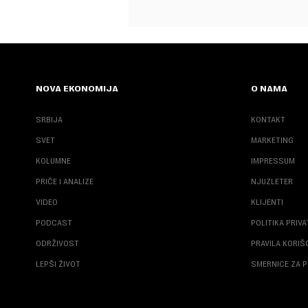
NOVA EKONOMIJA
O NAMA
SRBIJA
KONTAKT
SVET
MARKETING
KOLUMNE
IMPRESSUM
PRIČE I ANALIZE
NJUZLETER
VIDEO
KLIJENTI
PODCAST
POLITIKA PRIV
ODRŽIVOST
PRAVILA KORI
LEPŠI ŽIVOT
SMERNICE ZA P