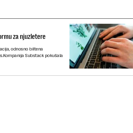
ormu za njuzletere
kacija, odnosno biltena
nis.Kompanija Substack pokušala