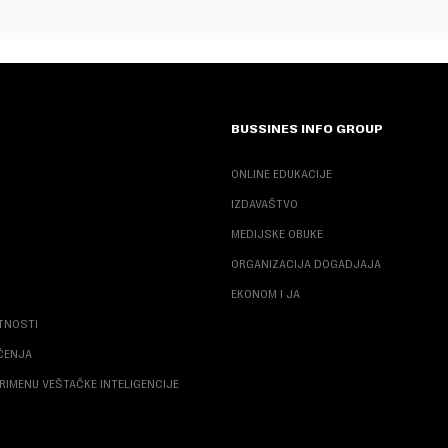
BUSSINES INFO GROUP
ONLINE EDUKACIJE
IZDAVAŠTVO
MEDIJSKE OBUKE
ORGANIZACIJA DOGADJAJA
EKONOM I JA
ATNOSTI
ŠĆENJA
RIMENU VEŠTAČKE INTELIGENCIJE