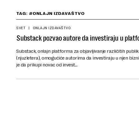
TAG: #ONLAJN IZDAVAŠTVO
SVET
ONLAJN IZDAVAŠTVO
Substack pozvao autore da investiraju u platf
Substack, onlajn platforma za objavljivanje različitih publi
(njuzletera), omogućiće autorima da investiraju u njen biz
je da prikupi novac od invest...