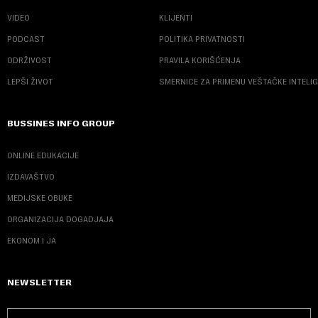
VIDEO
KLIJENTI
PODCAST
POLITIKA PRIVATNOSTI
ODRŽIVOST
PRAVILA KORIŠĆENJA
LEPŠI ŽIVOT
SMERNICE ZA PRIMENU VEŠTAČKE INTELI
BUSSINES INFO GROUP
ONLINE EDUKACIJE
IZDAVAŠTVO
MEDIJSKE OBUKE
ORGANIZACIJA DOGADJAJA
EKONOM I JA
NEWSLETTER