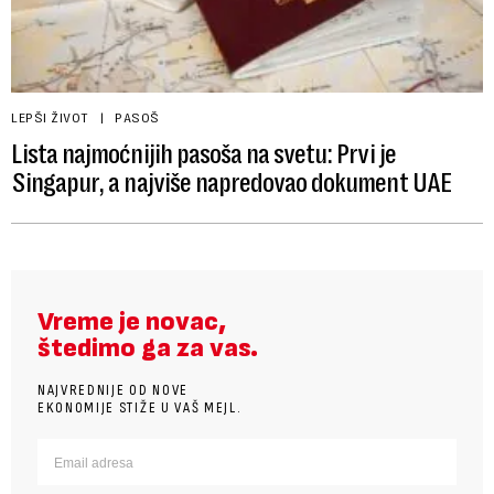
LEPŠI ŽIVOT
PASOŠ
Lista najmoćnijih pasoša na svetu: Prvi je
Singapur, a najviše napredovao dokument UAE
Vreme je novac,
štedimo ga za vas.
NAJVREDNIJE OD NOVE
EKONOMIJE STIŽE U VAŠ MEJL.