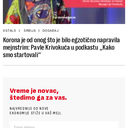
OSTALO
SRBIJA
DOGAĐAJ
Korona je od onog što je bilo egzotično napravila
mejnstrim: Pavle Krivokuća u podkastu „Kako
smo startovali“
Vreme je novac,
štedimo ga za vas.
NAJVREDNIJE OD NOVE
EKONOMIJE STIŽE U VAŠ MEJL.