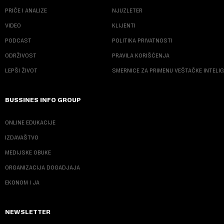
PRIČE I ANALIZE
NJUZLETER
VIDEO
KLIJENTI
PODCAST
POLITIKA PRIVATNOSTI
ODRŽIVOST
PRAVILA KORIŠĆENJA
LEPŠI ŽIVOT
SMERNICE ZA PRIMENU VEŠTAČKE INTELI
BUSSINES INFO GROUP
ONLINE EDUKACIJE
IZDAVAŠTVO
MEDIJSKE OBUKE
ORGANIZACIJA DOGADJAJA
EKONOM I JA
NEWSLETTER