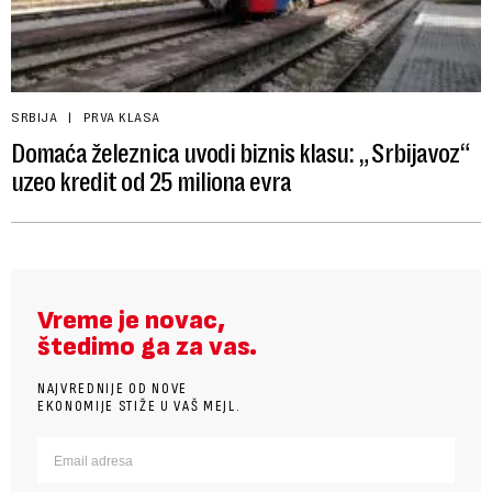
SRBIJA
PRVA KLASA
Domaća železnica uvodi biznis klasu: „Srbijavoz“
uzeo kredit od 25 miliona evra
Vreme je novac,
štedimo ga za vas.
NAJVREDNIJE OD NOVE
EKONOMIJE STIŽE U VAŠ MEJL.