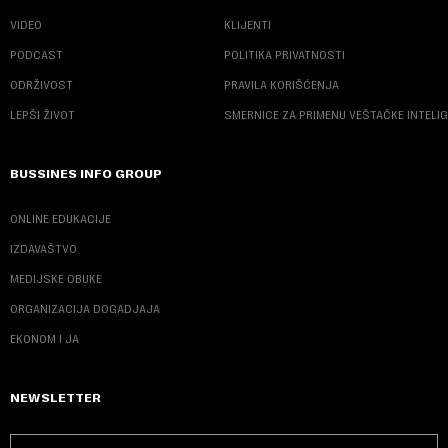
VIDEO
KLIJENTI
PODCAST
POLITIKA PRIVATNOSTI
ODRŽIVOST
PRAVILA KORIŠĆENJA
LEPŠI ŽIVOT
SMERNICE ZA PRIMENU VEŠTAČKE INTELI
BUSSINES INFO GROUP
ONLINE EDUKACIJE
IZDAVAŠTVO
MEDIJSKE OBUKE
ORGANIZACIJA DOGADJAJA
EKONOM I JA
NEWSLETTER