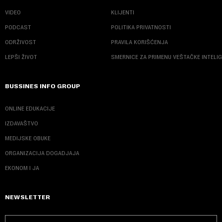
VIDEO
KLIJENTI
PODCAST
POLITIKA PRIVATNOSTI
ODRŽIVOST
PRAVILA KORIŠĆENJA
LEPŠI ŽIVOT
SMERNICE ZA PRIMENU VEŠTAČKE INTELI
BUSSINES INFO GROUP
ONLINE EDUKACIJE
IZDAVAŠTVO
MEDIJSKE OBUKE
ORGANIZACIJA DOGADJAJA
EKONOM I JA
NEWSLETTER