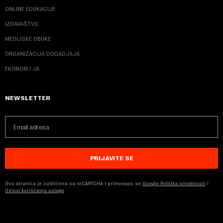
ONLINE EDUKACIJE
IZDAVAŠTVO
MEDIJSKE OBUKE
ORGANIZACIJA DOGADJAJA
EKONOM I JA
NEWSLETTER
PRIJAVITE SE
Ova stranica je zaštićena sa reCAPTCHA i primenjuju se
Google Politika privatnosti
i
Uslovi korišćenja usluge