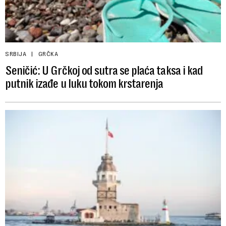
SRBIJA
GRČKA
Seničić: U Grčkoj od sutra se plaća taksa i kad
putnik izađe u luku tokom krstarenja