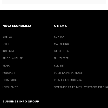
NOVA EKONOMIJA
O NAMA
SRBIJA
KONTAKT
SVET
MARKETING
KOLUMNE
IMPRESSUM
PRIČE I ANALIZE
NJUZLETER
VIDEO
KLIJENTI
PODCAST
POLITIKA PRIVATNOSTI
ODRŽIVOST
PRAVILA KORIŠĆENJA
LEPŠI ŽIVOT
SMERNICE ZA PRIMENU VEŠTAČKE INTELI
BUSSINES INFO GROUP