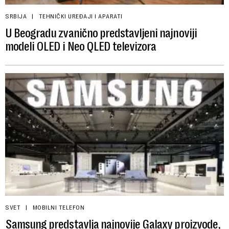
SRBIJA
TEHNIČKI UREĐAJI I APARATI
U Beogradu zvanično predstavljeni najnoviji
modeli OLED i Neo QLED televizora
SVET
MOBILNI TELEFON
Samsung predstavlja najnovije Galaxy proizvode,