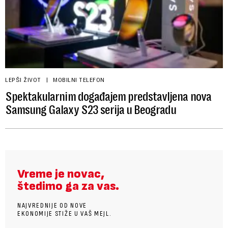
LEPŠI ŽIVOT
MOBILNI TELEFON
Spektakularnim događajem predstavljena nova
Samsung Galaxy S23 serija u Beogradu
Vreme je novac,
štedimo ga za vas.
NAJVREDNIJE OD NOVE
EKONOMIJE STIŽE U VAŠ MEJL.