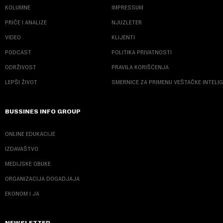
KOLUMNE
IMPRESSUM
PRIČE I ANALIZE
NJUZLETER
VIDEO
KLIJENTI
PODCAST
POLITIKA PRIVATNOSTI
ODRŽIVOST
PRAVILA KORIŠĆENJA
LEPŠI ŽIVOT
SMERNICE ZA PRIMENU VEŠTAČKE INTELI
BUSSINES INFO GROUP
ONLINE EDUKACIJE
IZDAVAŠTVO
MEDIJSKE OBUKE
ORGANIZACIJA DOGADJAJA
EKONOM I JA