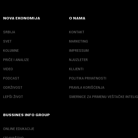
NOVA EKONOMIJA
O NAMA
SRBIJA
KONTAKT
SVET
MARKETING
KOLUMNE
IMPRESSUM
PRIČE I ANALIZE
NJUZLETER
VIDEO
KLIJENTI
PODCAST
POLITIKA PRIVATNOSTI
ODRŽIVOST
PRAVILA KORIŠĆENJA
LEPŠI ŽIVOT
SMERNICE ZA PRIMENU VEŠTAČKE INTELI
BUSSINES INFO GROUP
ONLINE EDUKACIJE
IZDAVAŠTVO