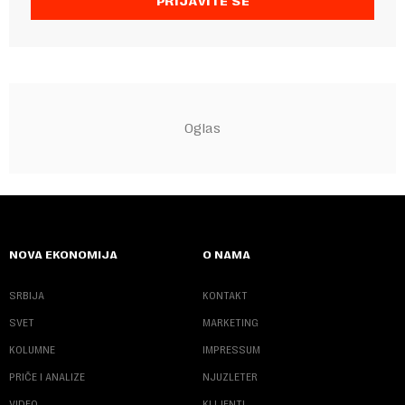
PRIJAVITE SE
NOVA EKONOMIJA
O NAMA
SRBIJA
KONTAKT
SVET
MARKETING
KOLUMNE
IMPRESSUM
PRIČE I ANALIZE
NJUZLETER
VIDEO
KLIJENTI