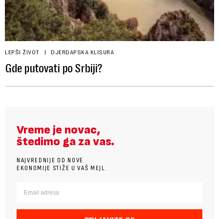
LEPŠI ŽIVOT
DJERDAPSKA KLISURA
Gde putovati po Srbiji?
Vreme je novac,
štedimo ga za vas.
NAJVREDNIJE OD NOVE
EKONOMIJE STIŽE U VAŠ MEJL.