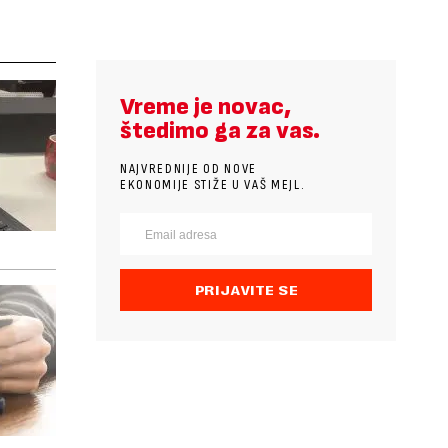
Vreme je novac,
štedimo ga za vas.
NAJVREDNIJE OD NOVE
EKONOMIJE STIŽE U VAŠ MEJL.
PRIJAVITE SE