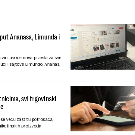
oput Ananasa, Limunda i
ovini uvode nova pravila za sve
jući i sajtove Limundo, Ananas,
nicima, svi trgovinski
ke
ose veću zaštitu potrošača,
nikotinskih proizvoda