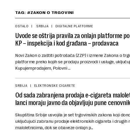
TAG: #ZAKON O TRGOVINI
OSTALO
SRBIJA
DIGITALNE PLATFORME
Uvode se oštrija pravila za onlajn platforme p
KP – inspekcija i kod građana – prodavaca
Novi Zakon o zaštiti potrošača (ZZP) i izmene Zakona o trg
platforme preko kojih se prodaju proizvodi i usluge, uključu
Kupujemprodajem, Polovni ...
SRBIJA
ELEKTRONSKE CIGARETE
Od sada zabranjena prodaja e-cigareta malolet
lanci moraju javno da objavljuju pune cenovni
Skupština Srbije usvojila je set trgovinskih zakona koji don
uključujući zabranu prodaje elektronskih cigareta i drugih 
maloletnicima, dok se obaveze onlajn p...