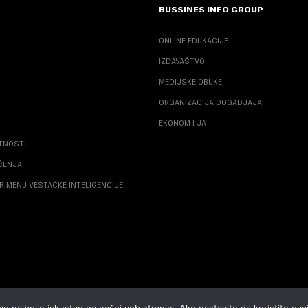
BUSSINES INFO GROUP
ONLINE EDUKACIJE
IZDAVAŠTVO
MEDIJSKE OBUKE
ORGANIZACIJA DOGADJAJA
EKONOM I JA
ATNOSTI
ŠĆENJA
RIMENU VEŠTAČKE INTELIGENCIJE
© 2026 NOVA EKONOMIJA | SVA PRAVA ZADŽANA | DEVELOPED BY
CUBES