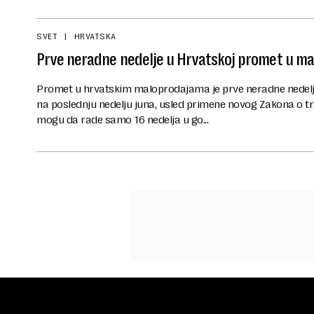
SVET
HRVATSKA
Prve neradne nedelje u Hrvatskoj promet u ma
Promet u hrvatskim maloprodajama je prve neradne nedelj
na poslednju nedelju juna, usled primene novog Zakona o 
mogu da rade samo 16 nedelja u go...