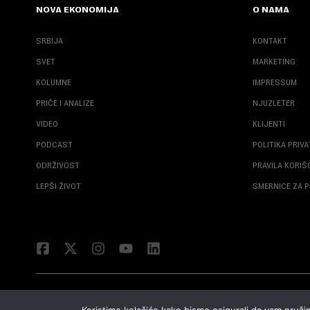
NOVA EKONOMIJA
O NAMA
SRBIJA
KONTAKT
SVET
MARKETING
KOLUMNE
IMPRESSUM
PRIČE I ANALIZE
NJUZLETER
VIDEO
KLIJENTI
PODCAST
POLITIKA PRIV
ODRŽIVOST
PRAVILA KORI
LEPŠI ŽIVOT
SMERNICE ZA P