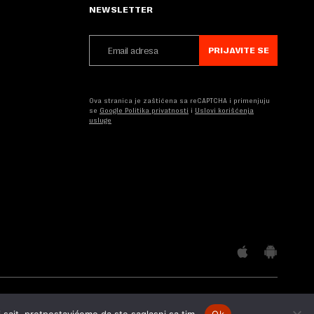
NEWSLETTER
PRIJAVITE SE
Ova stranica je zaštićena sa reCAPTCHA i primenjuju
se
Google Politika privatnosti
i
Uslovi korišćenja
usluge