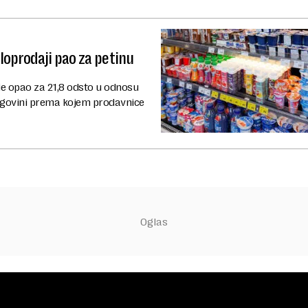
loprodaji pao za petinu
e opao za 21,8 odsto u odnosu
trgovini prema kojem prodavnice