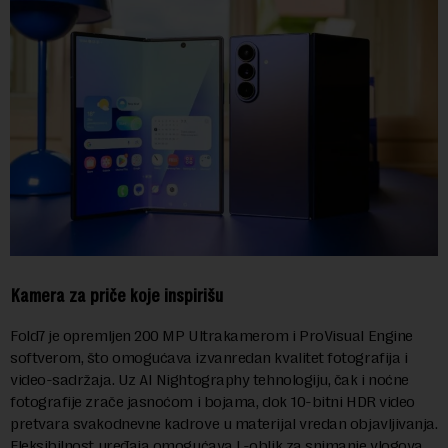
Kamera za priče koje inspirišu
Fold7 je opremljen 200 MP Ultrakamerom i ProVisual Engine
softverom, što omogućava izvanredan kvalitet fotografija i
video-sadržaja. Uz AI Nightography tehnologiju, čak i noćne
fotografije zrače jasnoćom i bojama, dok 10-bitni HDR video
pretvara svakodnevne kadrove u materijal vredan objavljivanja.
Fleksibilnost uređaja omogućava L-oblik za snimanje vlogova