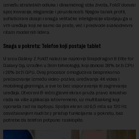
između strateških odluka i dinamičnog stila života, Fold7 donosi
spoj inovacije, elegancije i pouzdanosti. Njegov tanak profil,
sofisticirani dizajn i snaga veštačke inteligencije stavljaju ga u
vrh uređaja koji ne samo da prate, već i predvode svakodnevni
ritam modernih lidera.
Snaga u pokretu: Telefon koji postaje tablet
U srcu Galaxy Z Fold7 nalazi se najnoviji Snapdragon 8 Elite for
Galaxy čip, izrađen u 3nm tehnologiji, koji donosi 38% brži CPU
i 26% brži GPU. Ovaj procesor omogućava besprekorno
prebacivanje između video-poziva, uređivanja 4K videa i
mobilnog gejminga, a sve to bez usporavanja ili zagrevanja
uređaja. Otvoreni 8-inčni glavni ekran pruža pravo iskustvo
rada na više aplikacija istovremeno, uz multitasking koji
oponaša rad na laptopu. Spoljni ekran od 6,5 inča sa 120 Hz
osvežavanjem nudi brz pristup funkcijama u pokretu, bez
potrebe da telefon potpuno rasklopite.