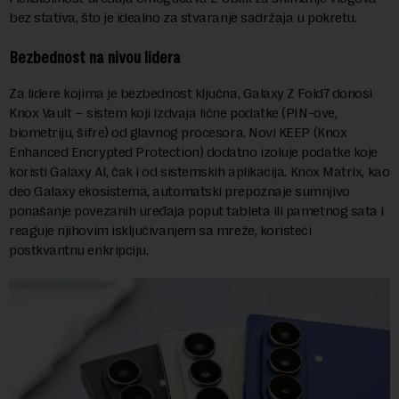
bez stativa, što je idealno za stvaranje sadržaja u pokretu.
Bezbednost na nivou lidera
Za lidere kojima je bezbednost ključna, Galaxy Z Fold7 donosi
Knox Vault – sistem koji izdvaja lične podatke (PIN-ove,
biometriju, šifre) od glavnog procesora. Novi KEEP (Knox
Enhanced Encrypted Protection) dodatno izoluje podatke koje
koristi Galaxy AI, čak i od sistemskih aplikacija. Knox Matrix, kao
deo Galaxy ekosistema, automatski prepoznaje sumnjivo
ponašanje povezanih uređaja poput tableta ili pametnog sata i
reaguje njihovim isključivanjem sa mreže, koristeći
postkvantnu enkripciju.