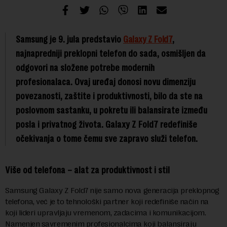
Samsung je 9. jula predstavio
Galaxy Z Fold7
,
najnapredniji preklopni telefon do sada, osmišljen da
odgovori na složene potrebe modernih
profesionalaca. Ovaj uređaj donosi novu dimenziju
povezanosti, zaštite i produktivnosti, bilo da ste na
poslovnom sastanku, u pokretu ili balansirate između
posla i privatnog života. Galaxy Z Fold7 redefiniše
očekivanja o tome čemu sve zapravo služi telefon.
Više od telefona – alat za produktivnost i stil
Samsung Galaxy Z Fold7 nije samo nova generacija preklopnog
telefona, već je to tehnološki partner koji redefiniše način na
koji lideri upravljaju vremenom, zadacima i komunikacijom.
Namenjen savremenim profesionalcima koji balansiraju