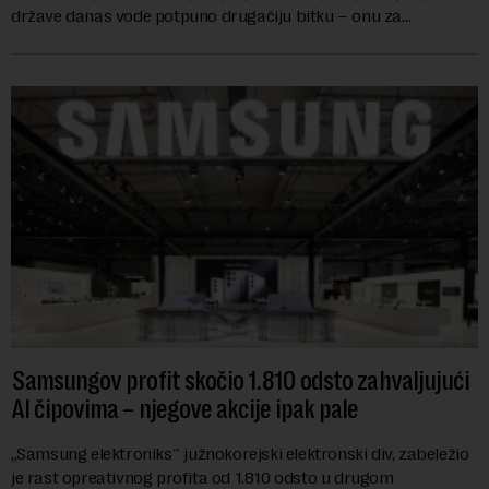
države danas vode potpuno drugačiju bitku – onu za
mikročipove. Iako su manji od n...
Samsungov profit skočio 1.810 odsto zahvaljujući
AI čipovima – njegove akcije ipak pale
,,Samsung elektroniks'' južnokorejski elektronski div, zabeležio
je rast opreativnog profita od 1.810 odsto u drugom