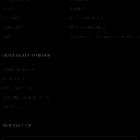
VIDEO
KLIJENTI
PODCAST
POLITIKA PRIVATNOSTI
ODRŽIVOST
PRAVILA KORIŠĆENJA
LEPŠI ŽIVOT
SMERNICE ZA PRIMENU VEŠTAČKE INTELI
BUSSINES INFO GROUP
ONLINE EDUKACIJE
IZDAVAŠTVO
MEDIJSKE OBUKE
ORGANIZACIJA DOGADJAJA
EKONOM I JA
NEWSLETTER