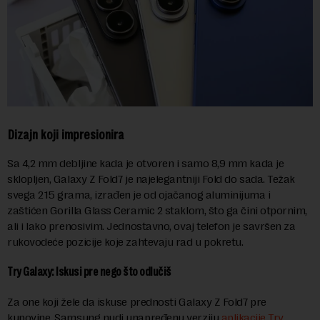
Dizajn koji impresionira
Sa 4,2 mm debljine kada je otvoren i samo 8,9 mm kada je
sklopljen, Galaxy Z Fold7 je najelegantniji Fold do sada. Težak
svega 215 grama, izrađen je od ojačanog aluminijuma i
zaštićen Gorilla Glass Ceramic 2 staklom, što ga čini otpornim,
ali i lako prenosivim. Jednostavno, ovaj telefon je savršen za
rukovodeće pozicije koje zahtevaju rad u pokretu.
Try Galaxy: Iskusi pre nego što odlučiš
Za one koji žele da iskuse prednosti Galaxy Z Fold7 pre
kupovine, Samsung nudi unapređenu verziju
aplikacije Try