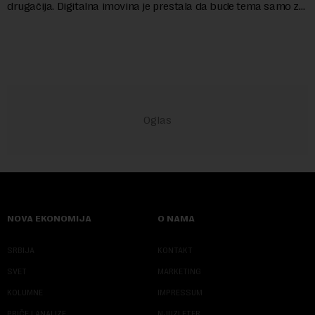
drugačija. Digitalna imovina je prestala da bude tema samo za
entuzijaste i postala...
NOVA EKONOMIJA
O NAMA
SRBIJA
KONTAKT
SVET
MARKETING
KOLUMNE
IMPRESSUM
PRIČE I ANALIZE
NJUZLETER