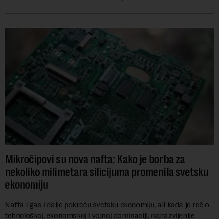
godine nakon početk...
Mikročipovi su nova nafta: Kako je borba za
nekoliko milimetara silicijuma promenila svetsku
ekonomiju
Nafta i gas i dalje pokreću svetsku ekonomiju, ali kada je reč o
tehnološkoj, ekonomskoj i vojnoj dominaciji, najrazvijenije