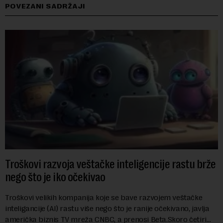
POVEZANI SADRŽAJI
Troškovi razvoja veštačke inteligencije rastu brže
nego što je iko očekivao
Troškovi velikih kompanija koje se bave razvojem veštačke
inteligancije (AI) rastu više nego što je ranije očekivano, javlja
američka biznis TV mreža CNBC, a prenosi Beta.Skoro četiri