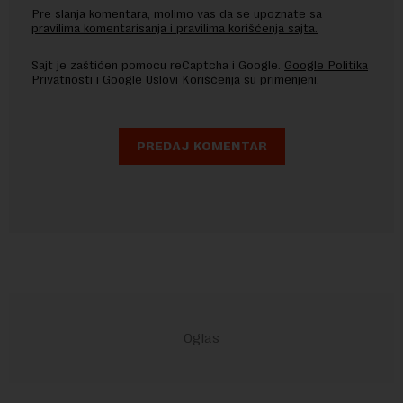
Pre slanja komentara, molimo vas da se upoznate sa
pravilima komentarisanja i pravilima korišćenja sajta.
Sajt je zaštićen pomocu reCaptcha i Google.
Google Politika
Privatnosti
i
Google Uslovi Korišćenja
su primenjeni.