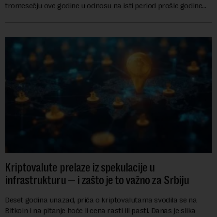
tromesečju ove godine u odnosu na isti period prošle godine
zbog rastuće potražnje za čipo...
Kriptovalute prelaze iz spekulacije u
infrastrukturu — i zašto je to važno za Srbiju
Deset godina unazad, priča o kriptovalutama svodila se na
Bitkoin i na pitanje hoće li cena rasti ili pasti. Danas je slika