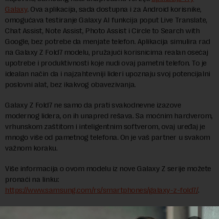
Galaxy
. Ova aplikacija, sada dostupna i za Android korisnike,
omogućava testiranje Galaxy AI funkcija poput Live Translate,
Chat Assist, Note Assist, Photo Assist i Circle to Search with
Google, bez potrebe da menjate telefon. Aplikacija simulira rad
na Galaxy Z Fold7 modelu, pružajući korisnicima realan osećaj
upotrebe i produktivnosti koje nudi ovaj pametni telefon. To je
idealan način da i najzahtevniji lideri upoznaju svoj potencijalni
poslovni alat, bez ikakvog obavezivanja.
Galaxy Z Fold7 ne samo da prati svakodnevne izazove
modernog lidera, on ih unapred rešava. Sa moćnim hardverom,
vrhunskom zaštitom i inteligentnim softverom, ovaj uređaj je
mnogo više od pametnog telefona. On je vaš partner u svakom
važnom koraku.
Više informacija o ovom modelu iz nove Galaxy Z serije možete
pronaći na linku:
https://www.samsung.com/rs/smartphones/galaxy-z-fold7/
.