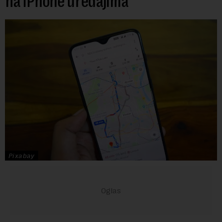
na iPhone uređajima
Pixabay