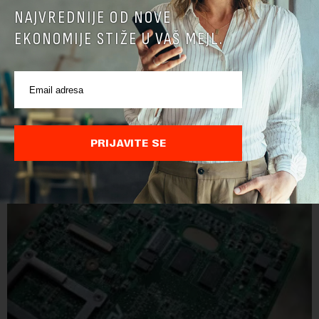
NAJVREDNIJE OD NOVE
EKONOMIJE STIŽE U VAŠ MEJL.
Troškovi razvoja veštačke inteligencije rastu brže
nego što je iko očekivao
Troškovi velikih kompanija koje se bave razvojem veštačke
inteligancije (AI) rastu više nego što je ranije očekivano, javlja
američka biznis TV mreža CNBC, a prenosi Beta.Skoro četiri
godine nakon početk...
PRIJAVITE SE