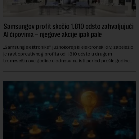
Samsungov profit skočio 1.810 odsto zahvaljujući
AI čipovima – njegove akcije ipak pale
,,Samsung elektroniks'' južnokorejski elektronski div, zabeležio
je rast opreativnog profita od 1.810 odsto u drugom
tromesečju ove godine u odnosu na isti period prošle godine
zbog rastuće potražnje za čipo...