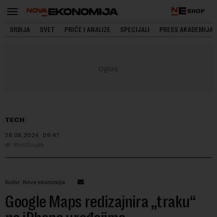
SHOP
SRBIJA
SVET
PRIČE I ANALIZE
SPECIJALI
PRESS AKADEMIJA
TECH
28.08.2024.
09:47
9to5Google
Autor: Nova ekonomija
Google Maps redizajnira „traku“