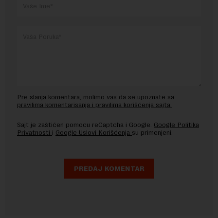
Pre slanja komentara, molimo vas da se upoznate sa
pravilima komentarisanja i pravilima korišćenja sajta.
Sajt je zaštićen pomocu reCaptcha i Google.
Google Politika
Privatnosti
i
Google Uslovi Korišćenja
su primenjeni.