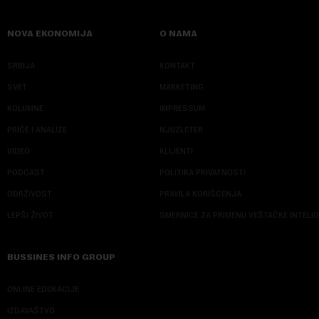
NOVA EKONOMIJA
O NAMA
SRBIJA
KONTAKT
SVET
MARKETING
KOLUMNE
IMPRESSUM
PRIČE I ANALIZE
NJUZLETER
VIDEO
KLIJENTI
PODCAST
POLITIKA PRIVATNOSTI
ODRŽIVOST
PRAVILA KORIŠĆENJA
LEPŠI ŽIVOT
SMERNICE ZA PRIMENU VEŠTAČKE INTELI
BUSSINES INFO GROUP
ONLINE EDUKACIJE
IZDAVAŠTVO