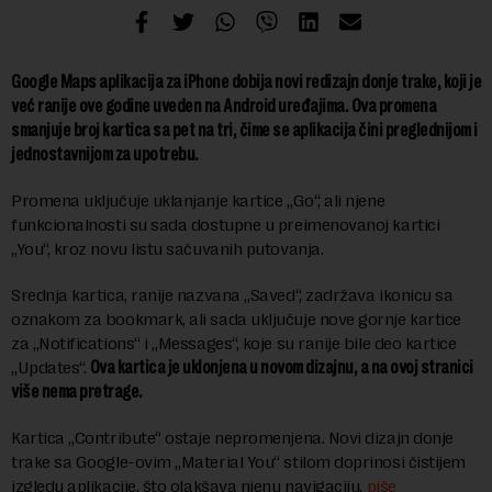
Google Maps aplikacija za iPhone dobija novi redizajn donje trake, koji je
već ranije ove godine uveden na Android uređajima. Ova promena
smanjuje broj kartica sa pet na tri, čime se aplikacija čini preglednijom i
jednostavnijom za upotrebu.
Promena uključuje uklanjanje kartice „Go“, ali njene
funkcionalnosti su sada dostupne u preimenovanoj kartici
„You“, kroz novu listu sačuvanih putovanja.
Srednja kartica, ranije nazvana „Saved“, zadržava ikonicu sa
oznakom za bookmark, ali sada uključuje nove gornje kartice
za „Notifications“ i „Messages“, koje su ranije bile deo kartice
„Updates“.
Ova kartica je uklonjena u novom dizajnu, a na ovoj stranici
više nema pretrage.
Kartica „Contribute“ ostaje nepromenjena. Novi dizajn donje
trake sa Google-ovim „Material You“ stilom doprinosi čistijem
izgledu aplikacije, što olakšava njenu navigaciju,
piše