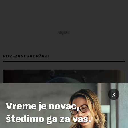
POVEZANI SADRŽAJI
x
Vreme je novac,
štedimo ga za vas.