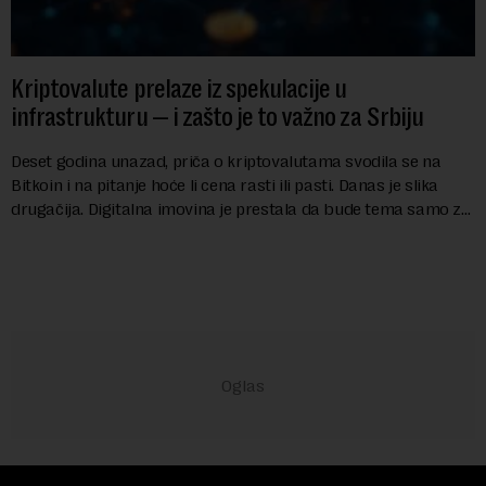
Kriptovalute prelaze iz spekulacije u
infrastrukturu — i zašto je to važno za Srbiju
Deset godina unazad, priča o kriptovalutama svodila se na
Bitkoin i na pitanje hoće li cena rasti ili pasti. Danas je slika
drugačija. Digitalna imovina je prestala da bude tema samo za
entuzijaste i postala...