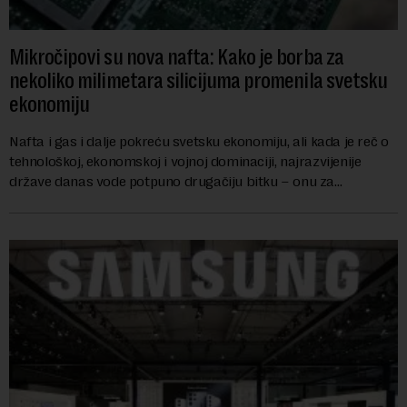
Mikročipovi su nova nafta: Kako je borba za
nekoliko milimetara silicijuma promenila svetsku
ekonomiju
Nafta i gas i dalje pokreću svetsku ekonomiju, ali kada je reč o
tehnološkoj, ekonomskoj i vojnoj dominaciji, najrazvijenije
države danas vode potpuno drugačiju bitku – onu za
mikročipove. Iako su manji od n...