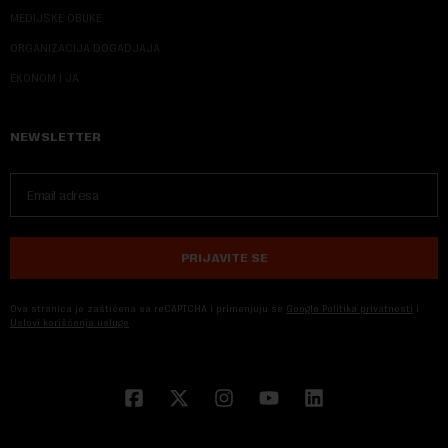
MEDIJSKE OBUKE
ORGANIZACIJA DOGADJAJA
EKONOM I JA
NEWSLETTER
PRIJAVITE SE
Ova stranica je zaštićena sa reCAPTCHA i primenjuju se
Google Politika privatnosti
i
Uslovi korišćenja usluge