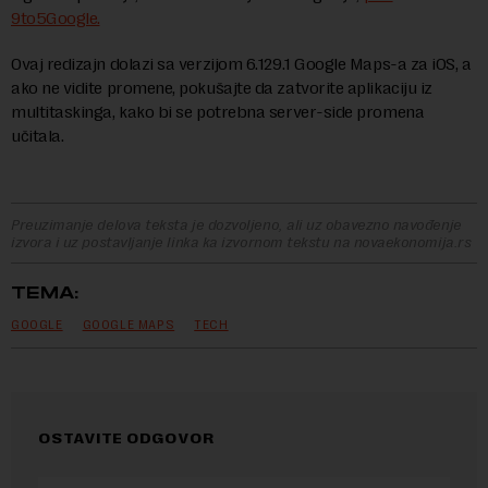
9to5Google.
Ovaj redizajn dolazi sa verzijom 6.129.1 Google Maps-a za iOS, a
ako ne vidite promene, pokušajte da zatvorite aplikaciju iz
multitaskinga, kako bi se potrebna server-side promena
učitala.
Preuzimanje delova teksta je dozvoljeno, ali uz obavezno navođenje
izvora i uz postavljanje linka ka izvornom tekstu na novaekonomija.rs
TEMA:
GOOGLE
GOOGLE MAPS
TECH
OSTAVITE ODGOVOR