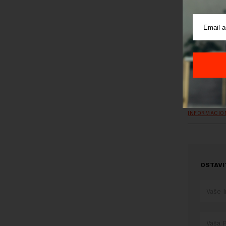
otisaka pr
Cena ovog
Preuzimanje 
ka izvornom
TEMA:
INFORMACIO
OSTAVI