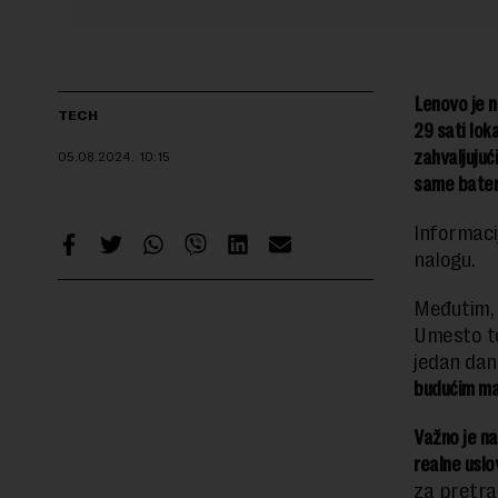
Lenovo je n
TECH
29 sati lok
zahvaljujuć
05.08.2024.
10:15
same bateri
Informaci
nalogu.
Međutim, 
Umesto to
jedan dan
budućim ma
Važno je na
realne uslo
za pretra