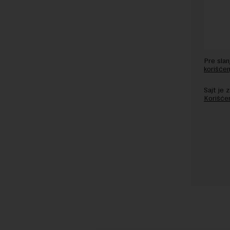
Pre sla
korišćen
Sajt je
Korišće