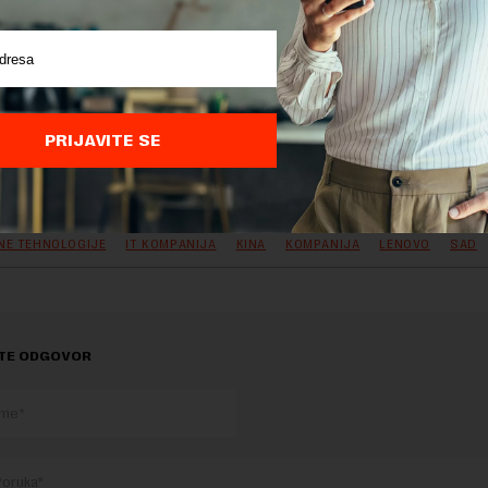
stiju i infracrvenu kameru za biometrijsku autentifikaciju
 modela na američkom tržištu iznosi 1.754 dolara.
PRIJAVITE SE
delova teksta je dozvoljeno, ali uz obavezno navođenje izvora i uz postavl
 tekstu na novaekonomija.rs
NE TEHNOLOGIJE
IT KOMPANIJA
KINA
KOMPANIJA
LENOVO
SAD
TE ODGOVOR