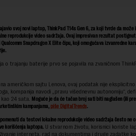
ajavio svoj novi laptop, ThinkPad T14s Gen 6, za koji tvrde da može 
alne reprodukcije video sadržaja. Ovaj impresivan rezultat postignut
i Qualcomm Snapdragon X Elite čipu, koji omogućava izvanredne kar
je.
ja o trajanju baterije prvo se pojavila na zvaničnom Thin
na američkom sajtu Lenova, ovaj podatak nije eksplicitno
ga, kompanija navodi „pravu višednevnu autonomiju“, defi
 kao 24 sata.
Moguće je da će tačan broj sati biti naglašen (ili pre
rketinškim kampanjama,
piše DigitalTrends
.
pomenuti da testovi lokalne reprodukcije video sadržaja često ne 
ve korišćenja laptopa.
U stvarnom životu, korisnici koriste l
živanje interneta, rad na dokumentima i druge zadatke koj