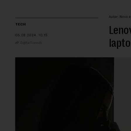
Autor: Nova 
TECH
Lenov
05.08.2024.
10:15
lapto
DigitalTrends