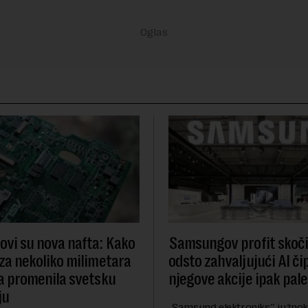
ovi su nova nafta: Kako
Samsungov profit skoči
 za nekoliko milimetara
odsto zahvaljujući AI č
ma promenila svetsku
njegove akcije ipak pale
ju
,,Samsung elektroniks'' južnok