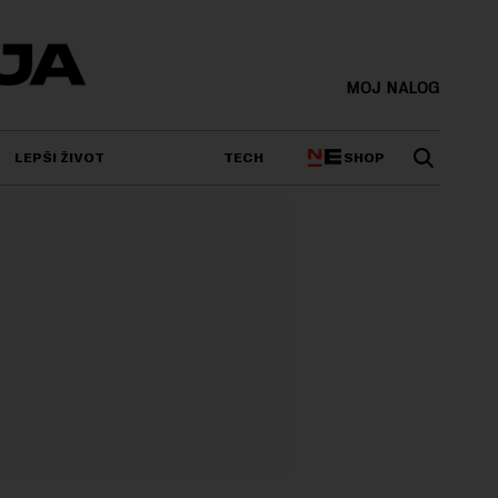
MOJ NALOG
SHOP
LEPŠI ŽIVOT
TECH