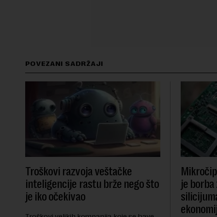
POVEZANI SADRŽAJI
Troškovi razvoja veštačke
Mikročip
inteligencije rastu brže nego što
je borba
je iko očekivao
siliciju
ekonomi
Troškovi velikih kompanija koje se bave