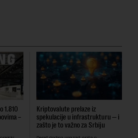
o 1.810
Kriptovalute prelaze iz
ipovima –
spekulacije u infrastrukturu — i
zašto je to važno za Srbiju
orejski
Deset godina unazad, priča o