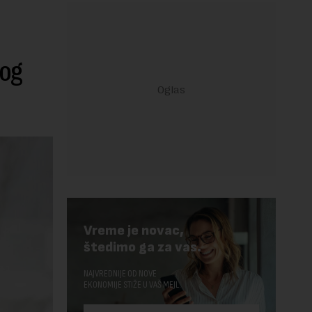
vog
Vreme je novac,
štedimo ga za vas.
NAJVREDNIJE OD NOVE
EKONOMIJE STIŽE U VAŠ MEJL.