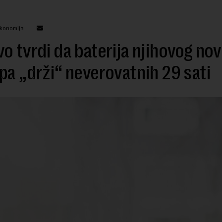
ekonomija
o tvrdi da baterija njihovog no
pa „drži“ neverovatnih 29 sati