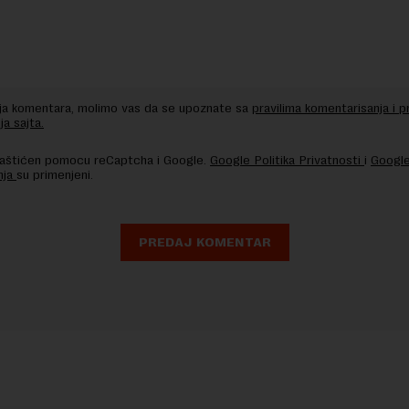
nja komentara, molimo vas da se upoznate sa
pravilima komentarisanja i p
ja sajta.
 zaštićen pomocu reCaptcha i Google.
Google Politika Privatnosti
i
Google
nja
su primenjeni.