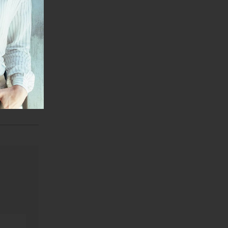
.
janje linka