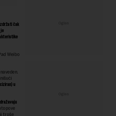
izdržati čak
 je
akteristike
kPad Weibo
 naveden.
nišući
ciziran) u
odražavaju
aptopove
i troše