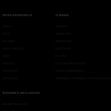
NOVA EKONOMIJA
O NAMA
SRBIJA
KONTAKT
SVET
MARKETING
KOLUMNE
IMPRESSUM
PRIČE I ANALIZE
NJUZLETER
VIDEO
KLIJENTI
PODCAST
POLITIKA PRIVATNOSTI
ODRŽIVOST
PRAVILA KORIŠĆENJA
LEPŠI ŽIVOT
SMERNICE ZA PRIMENU VEŠTAČKE INTELI
BUSSINES INFO GROUP
ONLINE EDUKACIJE