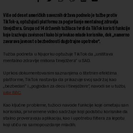
Više od deset američkih saveznih država podnelo je tužbe protiv
TikTok-a, optužujući platformu za pogoršanje mentalnog zdravlja
tinejdžera. Grupa od 14 državnih tužilaca tvrdi da TikTok koristi funkcije
koje izazivaju zavisnost kako bi privukao mlade korisnike, dok „namerno
zavarava javnost o bezbednosti dugotrajne upotrebe“.
Tužba podneta u Njujorku optužuje TikTok da „uništava
mentalno zdravlje miliona tinejdžera“ u SAD.
Uprkos dokumentovanim saznanjima o štetnim efektima
platforme, TikTok nastavlja da prikazuje svoj sadržaj kao
„bezbedan“ i „pogodan za decu i tinejdžere“, navodi se u tužbi,
piše BBC.
Kao ključne probleme, tužioci navode funkcije koje ometaju san
korisnika, privremene video sadržaje koji podstiču korisnike da
stalno proveravaju aplikaciju, kao i upotrebu filtera za lepotu
koji utiču na samopouzdanje mladih.