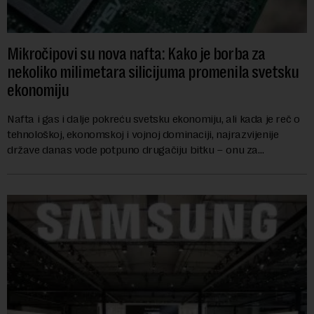
Mikročipovi su nova nafta: Kako je borba za
nekoliko milimetara silicijuma promenila svetsku
ekonomiju
Nafta i gas i dalje pokreću svetsku ekonomiju, ali kada je reč o
tehnološkoj, ekonomskoj i vojnoj dominaciji, najrazvijenije
države danas vode potpuno drugačiju bitku – onu za
mikročipove. Iako su manji od n...