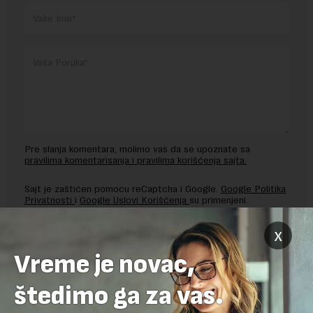
Pre slanja komentara, molimo vas da se upoznate sa
pravilima komentarisanja i pravilima korišćenja sajta.
Sajt je zaštićen pomocu reCaptcha i Google.
Google Politika
Privatnosti
i
Google Uslovi Korišćenja
su primenjeni.
x
Vreme je novac,
štedimo ga za vas.