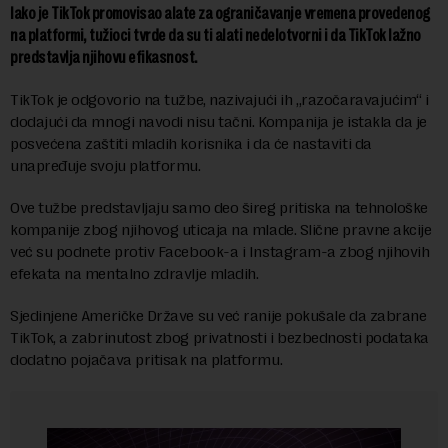
Iako je TikTok promovisao alate za ograničavanje vremena provedenog
na platformi, tužioci tvrde da su ti alati nedelotvorni i da TikTok lažno
predstavlja njihovu efikasnost.
TikTok je odgovorio na tužbe, nazivajući ih „razočaravajućim“ i
dodajući da mnogi navodi nisu tačni. Kompanija je istakla da je
posvećena zaštiti mladih korisnika i da će nastaviti da
unapređuje svoju platformu.
Ove tužbe predstavljaju samo deo šireg pritiska na tehnološke
kompanije zbog njihovog uticaja na mlade. Slične pravne akcije
već su podnete protiv Facebook-a i Instagram-a zbog njihovih
efekata na mentalno zdravlje mladih.
Sjedinjene Američke Države su već ranije pokušale da zabrane
TikTok, a zabrinutost zbog privatnosti i bezbednosti podataka
dodatno pojačava pritisak na platformu.