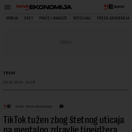
SHOP
SRBIJA
SVET
PRIČE I ANALIZE
SPECIJALI
PRESS AKADEMIJA
TECH
09.10.2024.
15:09
Autor: Nova ekonomija
TikTok tužen zbog štetnog uticaja
na mentalno zdravlje tinejdžera