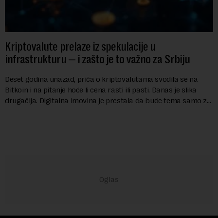
Kriptovalute prelaze iz spekulacije u
infrastrukturu — i zašto je to važno za Srbiju
Deset godina unazad, priča o kriptovalutama svodila se na
Bitkoin i na pitanje hoće li cena rasti ili pasti. Danas je slika
drugačija. Digitalna imovina je prestala da bude tema samo za
entuzijaste i postala...