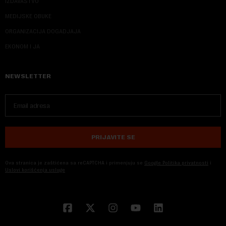
IZDAVAŠTVO
MEDIJSKE OBUKE
ORGANIZACIJA DOGADJAJA
EKONOM I JA
NEWSLETTER
PRIJAVITE SE
Ova stranica je zaštićena sa reCAPTCHA i primenjuju se
Google Politika privatnosti
i
Uslovi korišćenja usluge