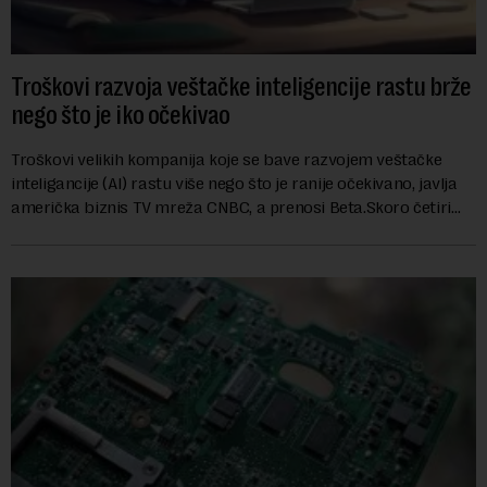
Troškovi razvoja veštačke inteligencije rastu brže
nego što je iko očekivao
Troškovi velikih kompanija koje se bave razvojem veštačke
inteligancije (AI) rastu više nego što je ranije očekivano, javlja
američka biznis TV mreža CNBC, a prenosi Beta.Skoro četiri
godine nakon početk...