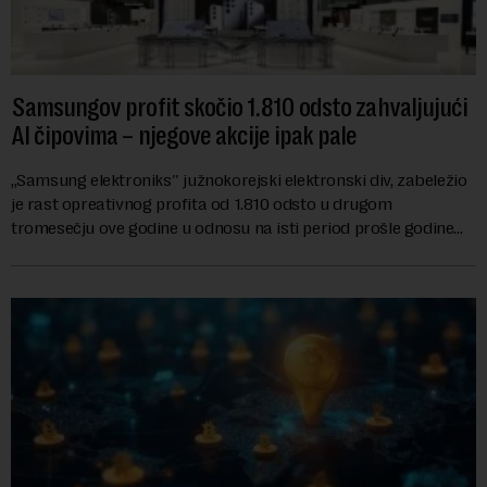
Samsungov profit skočio 1.810 odsto zahvaljujući
AI čipovima – njegove akcije ipak pale
,,Samsung elektroniks'' južnokorejski elektronski div, zabeležio
je rast opreativnog profita od 1.810 odsto u drugom
tromesečju ove godine u odnosu na isti period prošle godine
zbog rastuće potražnje za čipo...