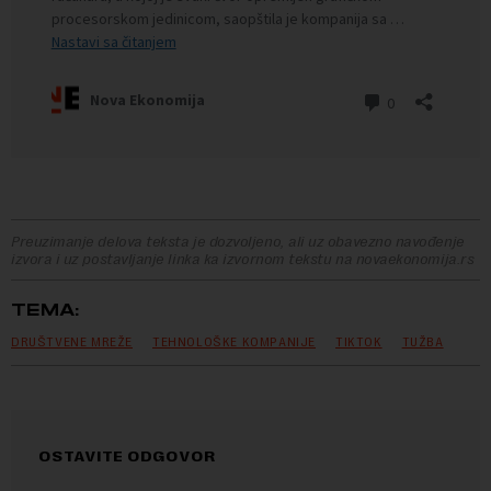
Preuzimanje delova teksta je dozvoljeno, ali uz obavezno navođenje
izvora i uz postavljanje linka ka izvornom tekstu na novaekonomija.rs
TEMA:
DRUŠTVENE MREŽE
TEHNOLOŠKE KOMPANIJE
TIKTOK
TUŽBA
OSTAVITE ODGOVOR