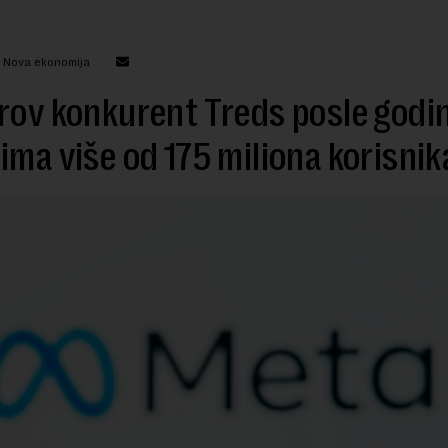
: Nova ekonomija
rov konkurent Treds posle godi
ima više od 175 miliona korisnik