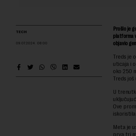
Prošlo je g
TECH
platforma v
objavio ge
09.07.2024.
08:00
Treds je o
uticaja i
oko 250 m
Treds još
U trenutk
uključuju
Ove prome
iskoristi
Meta je u
prva tri 