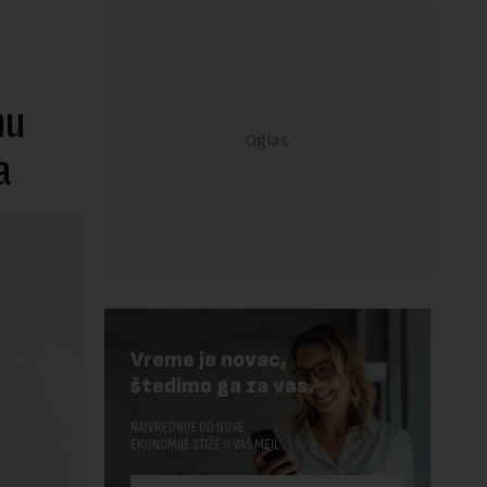
nu
a
Vreme je novac,
štedimo ga za vas.
NAJVREDNIJE OD NOVE
EKONOMIJE STIŽE U VAŠ MEJL.