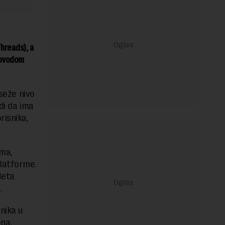
hreads), a
 povodom
oseže nivo
di da ima
risnika,
ima,
platforme.
Meta
.
nika u
ona.