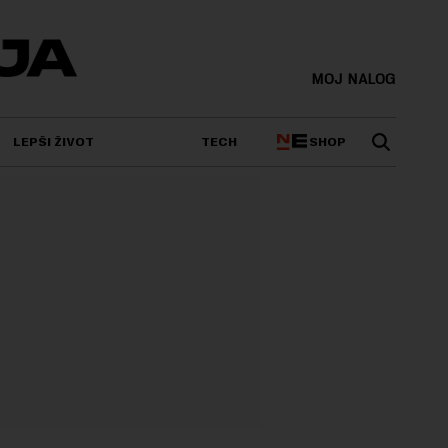
MOJ NALOG
SHOP
LEPŠI ŽIVOT
TECH