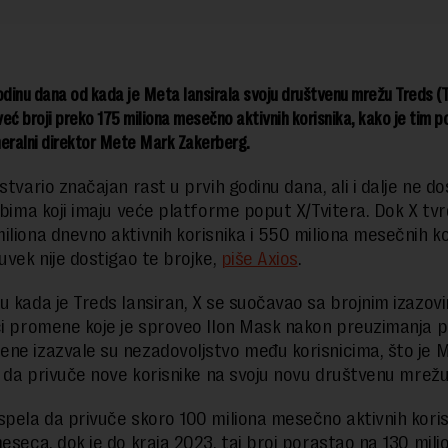
odinu dana od kada je Meta lansirala svoju društvenu mrežu Treds (T
eć broji preko 175 miliona mesečno aktivnih korisnika, kako je tim
neralni direktor Mete Mark Zakerberg.
stvario značajan rast u prvih godinu dana, ali i dalje ne d
 obima koji imaju veće platforme poput X/Tvitera. Dok X tvr
iliona dnevno aktivnih korisnika i 550 miliona mesečnih ko
 uvek nije dostigao te brojke,
piše Axios
.
u kada je Treds lansiran, X se suočavao sa brojnim izazov
ći promene koje je sproveo Ilon Mask nakon preuzimanja 
ne izazvale su nezadovoljstvo među korisnicima, što je 
la da privuče nove korisnike na svoju novu društvenu mrežu
spela da privuče skoro 100 miliona mesečno aktivnih koris
meseca, dok je do kraja 2023. taj broj porastao na 130 mili