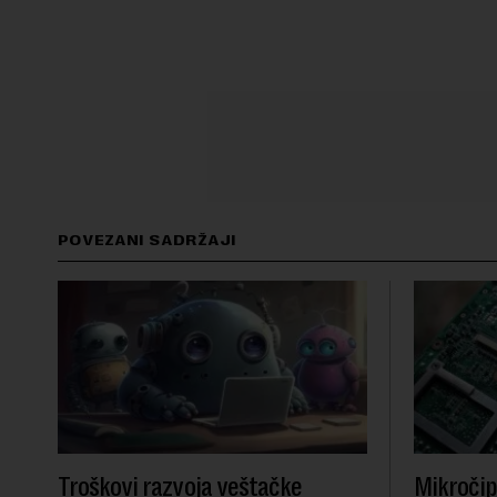
POVEZANI SADRŽAJI
Troškovi razvoja veštačke
Mikročip