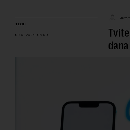
Autor
TECH
Tvite
09.07.2024.
08:00
dana 