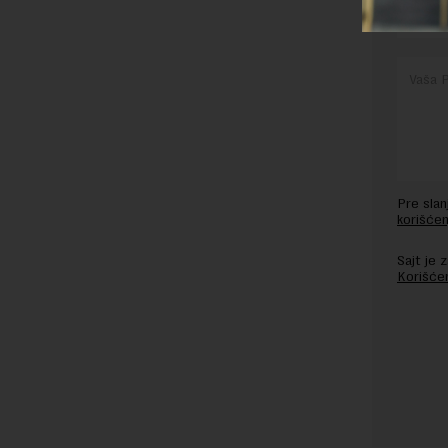
Pre sla
korišćen
Sajt je
Korišće