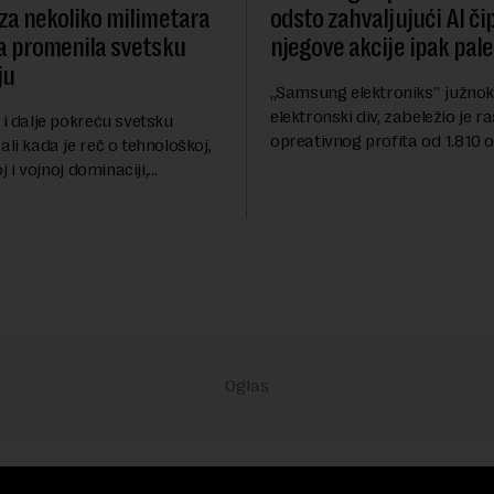
 za nekoliko milimetara
odsto zahvaljujući AI č
ma promenila svetsku
njegove akcije ipak pale
ju
,,Samsung elektroniks'' južnok
elektronski div, zabeležio je ra
 i dalje pokreću svetsku
opreativnog profita od 1.810 
ali kada je reč o tehnološkoj,
drugom tromesečju ove godi
i vojnoj dominaciji,
na isti period prošle godine 
nije države danas vode
potražnje za čipo...
ugačiju bitku – onu za
. Iako su manji od n...