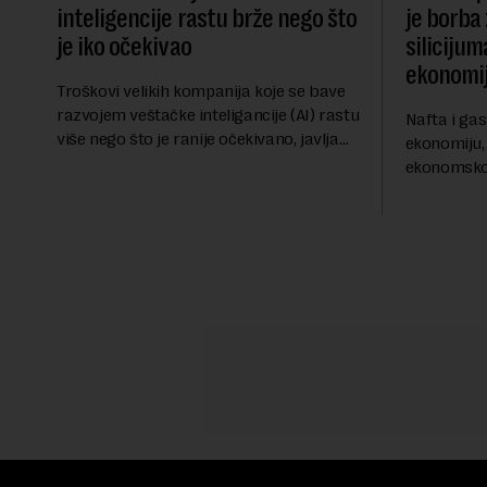
inteligencije rastu brže nego što
je borba
je iko očekivao
siliciju
ekonomi
Troškovi velikih kompanija koje se bave
razvojem veštačke inteligancije (AI) rastu
Nafta i gas
više nego što je ranije očekivano, javlja
ekonomiju, 
američka biznis TV mreža CNBC, a
ekonomskoj 
prenosi Beta.Skoro četiri godine nakon
najrazvije
početk...
potpuno dr
mikročipove