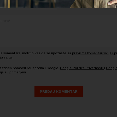
nja komentara, molimo vas da se upoznate sa
pravilima komentarisanja i p
ja sajta.
 zaštićen pomocu reCaptcha i Google.
Google Politika Privatnosti
i
Google
nja
su primenjeni.