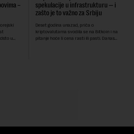
ipovima –
spekulacije u infrastrukturu — i
zašto je to važno za Srbiju
orejski
Deset godina unazad, priča o
st
kriptovalutama svodila se na Bitkoin i na
odsto u
pitanje hoće li cena rasti ili pasti. Danas
ne u odnosu
je slika drugačija. Digitalna imovina je
zbog rastuće
prestala da bude tema samo za
entuzijaste i postala...