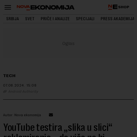
SHOP
SRBIJA
SVET
PRIČE I ANALIZE
SPECIJALI
PRESS AKADEMIJA
TECH
07.08.2024.
15:08
Android Authority
Autor: Nova ekonomija
YouTube testira „slika u slici“