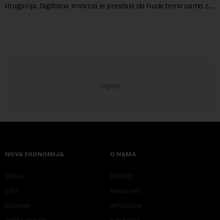
drugačija. Digitalna imovina je prestala da bude tema samo za
entuzijaste i postala...
NOVA EKONOMIJA
O NAMA
SRBIJA
KONTAKT
SVET
MARKETING
KOLUMNE
IMPRESSUM