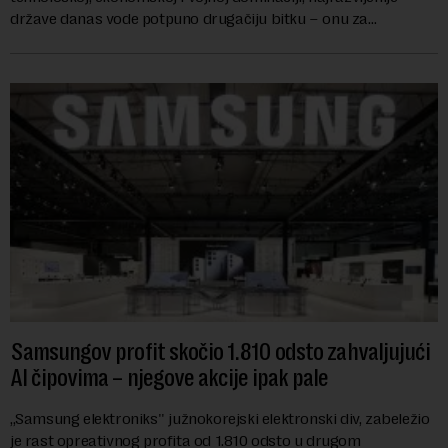
države danas vode potpuno drugačiju bitku – onu za
mikročipove. Iako su manji od n...
Samsungov profit skočio 1.810 odsto zahvaljujući
AI čipovima – njegove akcije ipak pale
,,Samsung elektroniks'' južnokorejski elektronski div, zabeležio
je rast opreativnog profita od 1.810 odsto u drugom