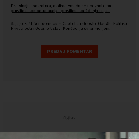
Pre slanja komentara, molimo vas da se upoznate sa
pravilima komentarisanja i pravilima korišćenja sajta.
Sajt je zaštićen pomocu reCaptcha i Google.
Google Politika
Privatnosti
i
Google Uslovi Korišćenja
su primenjeni.