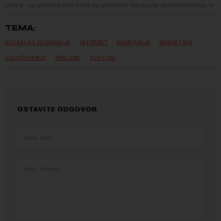
izvora i uz postavljanje linka ka izvornom tekstu na novaekonomija.rs
TEMA:
GLOBALNA EKONOMIJA
INTERNET
KOMPANIJA
MARKETING
OGLAŠAVANJE
REKLAME
YOUTUBE
OSTAVITE ODGOVOR