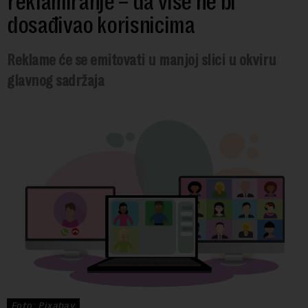
reklamiranje – da više ne bi
dosađivao korisnicima
Reklame će se emitovati u manjoj slici u okviru
glavnog sadržaja
Foto: Pixabay