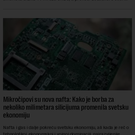
godine nakon početk...
Mikročipovi su nova nafta: Kako je borba za
nekoliko milimetara silicijuma promenila svetsku
ekonomiju
Nafta i gas i dalje pokreću svetsku ekonomiju, ali kada je reč o
tehnološkoj, ekonomskoj i vojnoj dominaciji, najrazvijenije