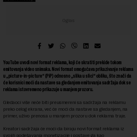
YouTube uvodi novi format reklama, koji će skratiti prekide tokom
emitovanja video snimaka. Novi format omogućava prikazivanje reklama
u „picture-in-picture“ (PiP) odnosno „slika u slici“ obliku, što znači da
će korisnici moći da nastave sa gledanjem emitovanja sadržaja dok se
reklama istovremeno prikazuje u manjem prozoru.
Gledaoci više neće biti preusmereni sa sadržaja na reklamu
preko celog ekrana, već će moći da nastave sa gledanjem, na
primer, uživo prenosa u manjem prozoru dok reklama traje.
Kreatori sadržaja će moći da biraju novi format reklama iz
svojih podešavanja monetizacije i postave ga kao