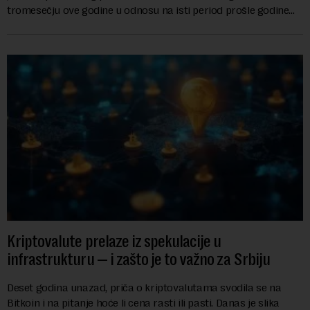
tromesečju ove godine u odnosu na isti period prošle godine
zbog rastuće potražnje za čipo...
Kriptovalute prelaze iz spekulacije u
infrastrukturu — i zašto je to važno za Srbiju
Deset godina unazad, priča o kriptovalutama svodila se na
Bitkoin i na pitanje hoće li cena rasti ili pasti. Danas je slika