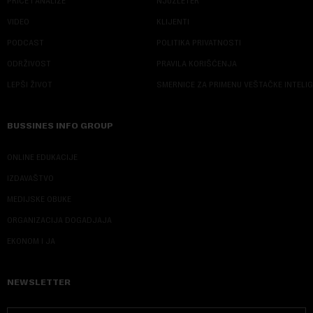
PRIČE I ANALIZE
NJUZLETER
VIDEO
KLIJENTI
PODCAST
POLITIKA PRIVATNOSTI
ODRŽIVOST
PRAVILA KORIŠĆENJA
LEPŠI ŽIVOT
SMERNICE ZA PRIMENU VEŠTAČKE INTELI
BUSSINES INFO GROUP
ONLINE EDUKACIJE
IZDAVAŠTVO
MEDIJSKE OBUKE
ORGANIZACIJA DOGADJAJA
EKONOM I JA
NEWSLETTER