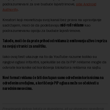
podrazumevani za sve buduće lajvstrimove,
piše Android
Authority
.
Kreatori koji monetizuju svoj kanal bez prava na upravljanje
sadržajem, moći će da podešavaju
mid-roll reklame
kao
podrazumevanu opciju za buduće lajvstrimove.
Takođe, moći će da prate prihod od reklama iz emitovanja uživo i repriza
na svojoj stranici za analitiku.
Iako ovaj test ukazuje na to da YouTube razume koliko su
njegovi oglasi iritantni, spekuliše se da bi PiP reklame mogle da
odvrate korisnike od korišćenja blokatora reklama na sajtu.
Novi format reklama će biti dostupan samo određenim korisnicima na
određenim uređajima, a korišćenje PiP oglasa može se očekivati u
narednim mesecima.
Preuzimanje delova teksta je dozvoljeno, ali uz obavezno navođenje