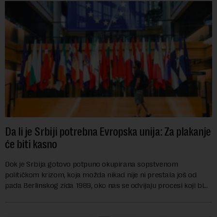
Da li je Srbiji potrebna Evropska unija: Za plakanje
će biti kasno
Dok je Srbija gotovo potpuno okupirana sopstvenom
političkom krizom, koja možda nikad nije ni prestala još od
pada Berlinskog zida 1989, oko nas se odvijaju procesi koji bi
mogli da promene geopolitičku arhi...