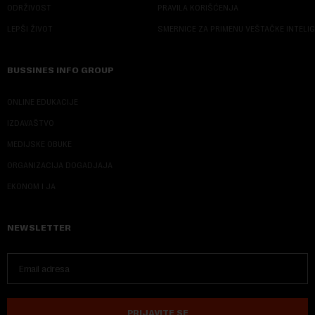
ODRŽIVOST
PRAVILA KORIŠĆENJA
LEPŠI ŽIVOT
SMERNICE ZA PRIMENU VEŠTAČKE INTELI
BUSSINES INFO GROUP
ONLINE EDUKACIJE
IZDAVAŠTVO
MEDIJSKE OBUKE
ORGANIZACIJA DOGADJAJA
EKONOM I JA
NEWSLETTER
PRIJAVITE SE