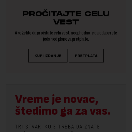
PROČITAJTE CELU
VEST
Ako želite da pročitate celu vest, neophodno je da odaberete
jedan od planova pretplate.
KUPI IZDANJE
PRETPLATA
Vreme je novac,
štedimo ga za vas.
TRI STVARI KOJE TREBA DA ZNATE