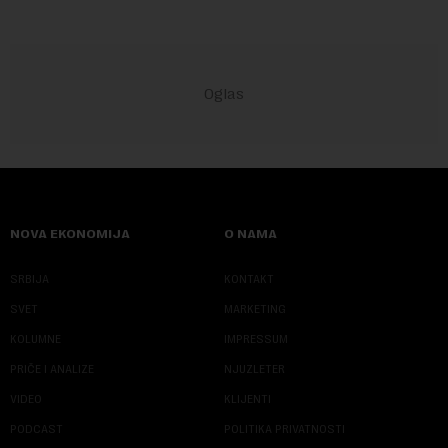
NOVA EKONOMIJA
O NAMA
SRBIJA
KONTAKT
SVET
MARKETING
KOLUMNE
IMPRESSUM
PRIČE I ANALIZE
NJUZLETER
VIDEO
KLIJENTI
PODCAST
POLITIKA PRIVATNOSTI