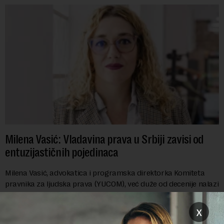
Milena Vasić: Vladavina prava u Srbiji zavisi od
entuzijastičnih pojedinaca
Milena Vasić, advokatica i programska direktorka Komiteta
pravnika za ljudska prava (YUCOM), već duže od decenije nalazi
se na prvoj liniji odbrane građanskih sloboda,
marginalizovanih grupa, žrtava diskrimi...
x