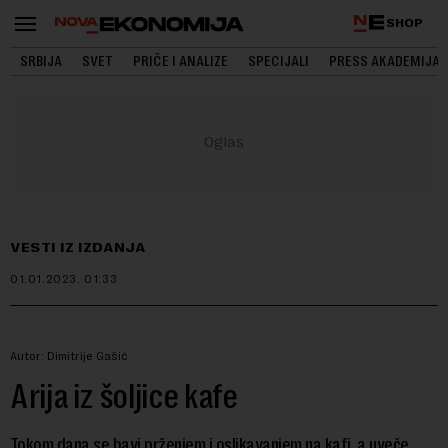
SHOP
SRBIJA
SVET
PRIČE I ANALIZE
SPECIJALI
PRESS AKADEMIJA
VESTI IZ IZDANJA
01.01.2023.
01:33
Autor: Dimitrije Gašić
Arija iz šoljice kafe
Tokom dana se bavi prženjem i oslikavanjem na kafi, a uveče