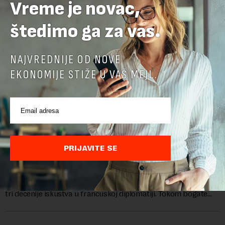
Vreme je novac,
štedimo ga za vas.
NAJVREDNIJE OD NOVE
EKONOMIJE STIŽE U VAŠ MEJL.
Ambasadorka Francuske: Napredak nije uklonio
PRIJAVITE SE
sve prepreke
Od oktobra 2025. godine, funkciju ambasadorke Francuske u
Srbiji obavlja Florans Ferari, karijerna diplomatkinja sa više od
tri decenije iskustva u francuskoj diplomatiji. Tokom bogate
karije...