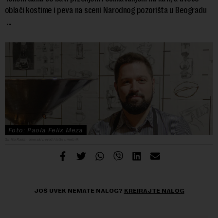
oblači kostime i peva na sceni Narodnog pozorišta u Beogradu
...
Foto: Paola Felix Meza
Siniša Radin, operski pevač i latte umetnik
JOŠ UVEK NEMATE NALOG?
KREIRAJTE NALOG