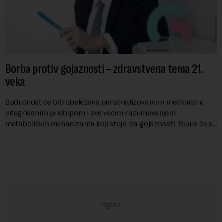
Borba protiv gojaznosti – zdravstvena tema 21.
veka
Budućnost će biti obeležena personalizovanom medicinom,
integrisanim pristupom i sve većim razumevanjem
metaboličkih mehanizama koji stoje iza gojaznosti. Fokus će se
sve više pomerati sa posledica na uzroke...