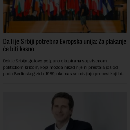
Da li je Srbiji potrebna Evropska unija: Za plakanje
će biti kasno
Dok je Srbija gotovo potpuno okupirana sopstvenom
političkom krizom, koja možda nikad nije ni prestala još od
pada Berlinskog zida 1989, oko nas se odvijaju procesi koji bi
mogli da promene geopolitičku arhi...