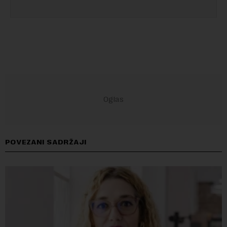
POVEZANI SADRŽAJI