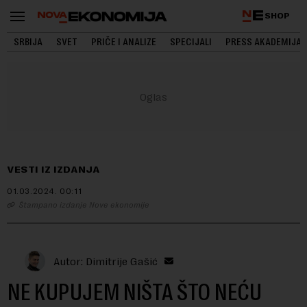
SHOP
SRBIJA
SVET
PRIČE I ANALIZE
SPECIJALI
PRESS AKADEMIJA
VESTI IZ IZDANJA
01.03.2024.
00:11
Štampano izdanje Nove ekonomije
Autor: Dimitrije Gašić
NE KUPUJEM NIŠTA ŠTO NEĆU