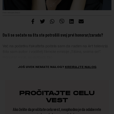
Foto: Nebojša Babić
Da li se sećate na šta ste potrošili svoj prvi honorar/zaradu?
Već na početku fakulteta počela sam da radim na Art televiziji.
Bila sam autor i voditelj filmske emisije „Tišina, snima se!“.
Honorar mi je, po epizodi, bio…
JOŠ UVEK NEMATE NALOG?
KREIRAJTE NALOG
PROČITAJTE CELU
VEST
Ako želite da pročitate celu vest, neophodno je da odaberete