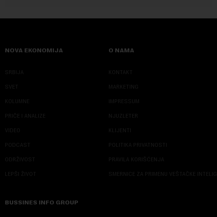
NOVA EKONOMIJA
O NAMA
SRBIJA
KONTAKT
SVET
MARKETING
KOLUMNE
IMPRESSUM
PRIČE I ANALIZE
NJUZLETER
VIDEO
KLIJENTI
PODCAST
POLITIKA PRIVATNOSTI
ODRŽIVOST
PRAVILA KORIŠĆENJA
LEPŠI ŽIVOT
SMERNICE ZA PRIMENU VEŠTAČKE INTELI
BUSSINES INFO GROUP