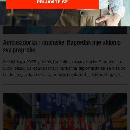
PRIJAVITE SE
Ambasadorka Francuske: Napredak nije uklonio
sve prepreke
Od oktobra 2025. godine, funkciju ambasadorke Francuske u
Srbiji obavlja Florans Ferari, karijerna diplomatkinja sa više od
tri decenije iskustva u francuskoj diplomatiji. Tokom bogate
karije...