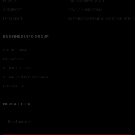
PODCAST
POLITIKA PRIVATNOSTI
ODRŽIVOST
PRAVILA KORIŠĆENJA
LEPŠI ŽIVOT
SMERNICE ZA PRIMENU VEŠTAČKE INTELI
BUSSINES INFO GROUP
ONLINE EDUKACIJE
IZDAVAŠTVO
MEDIJSKE OBUKE
ORGANIZACIJA DOGADJAJA
EKONOM I JA
NEWSLETTER