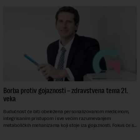
Borba protiv gojaznosti – zdravstvena tema 21.
veka
Budućnost će biti obeležena personalizovanom medicinom,
integrisanim pristupom i sve većim razumevanjem
metaboličkih mehanizama koji stoje iza gojaznosti. Fokus će se
sve više pomerati sa posledica na uzroke...